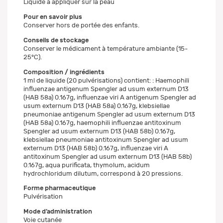
Liquide à appliquer sur la peau
Pour en savoir plus
Conserver hors de portée des enfants.
Conseils de stockage
Conserver le médicament à température ambiante (15-
25°C).
Composition / ingrédients
1 ml de liquide (20 pulvérisations) contient: : Haemophili
influenzae antigenum Spengler ad usum externum D13
(HAB 58a) 0.167g, influenzae viri A antigenum Spengler ad
usum externum D13 (HAB 58a) 0.167g, klebsiellae
pneumoniae antigenum Spengler ad usum externum D13
(HAB 58a) 0.167g, haemophili influenzae antitoxinum
Spengler ad usum externum D13 (HAB 58b) 0.167g,
klebsiellae pneumoniae antitoxinum Spengler ad usum
externum D13 (HAB 58b) 0.167g, influenzae viri A
antitoxinum Spengler ad usum externum D13 (HAB 58b)
0.167g, aqua purificata, thymolum, acidum
hydrochloridum dilutum, correspond à 20 pressions.
Forme pharmaceutique
Pulvérisation
Mode d’administration
Voie cutanée