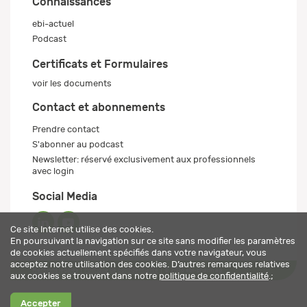
Connaissances
ebi-actuel
Podcast
Certificats et Formulaires
voir les documents
Contact et abonnements
Prendre contact
S'abonner au podcast
Newsletter: réservé exclusivement aux professionnels
avec login
Social Media
Ce site Internet utilise des cookies.
En poursuivant la navigation sur ce site sans modifier les paramètres
de cookies actuellement spécifiés dans votre navigateur, vous
acceptez notre utilisation des cookies. D’autres remarques relatives
Mentions légales
Politique de confidentialité
© 2026 ebi-pharm ag
aux cookies se trouvent dans notre
politique de confidentialité
.;
Accepter