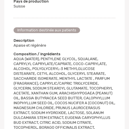
Pays de production
Suisse
Information destinée aux patients
Description
Apaise et régénère
Composition / ingrédients
AQUA (WATER), PENTYLENE GLYCOL, SQUALANE,
CAPRYLYL CAPRYLATE/CAPRATE, COCO-CAPRYLATE,
ALCOHOL, POLYGLYCERYL-3 METHYLGLUCOSE
DISTEARATE, CETYL ALCOHOL, GLYCERYL STEARATE,
SACCHARIDE ISOMERATE, MENTHYL LACTATE , PARFUM
(FRAGRANCE), CAPRYLIC/CAPRIC TRIGLYCERIDE,
GLYCERIN, SODIUM STEAROYL GLUTAMATE, TOCOPHERYL
ACETATE, XANTHAN GUM, ARACHISHYPOGAEA (PEANUT)
OIL, BASSIA BUTYRACEA SEED BUTTER, CALOPHYLLUM
INOPHYLLUM SEED OIL, COCOS NUCIFER A (COCONUT) OIL,
MAGNESIUM CHLORIDE, PRUNUS LAUROCERASUS
EXTRACT, SODIUM HYDROXIDE, LACTOSE, SOLANUM
DULCAMARA STEM EXTRACT, EUGENIA CARYOPHYLLUS
BUD EXTRACT, CITRIC ACID, SODIUM CITRATE,
TOCOPHEROL, BORAGO OFFICINALIS EXTRACT,