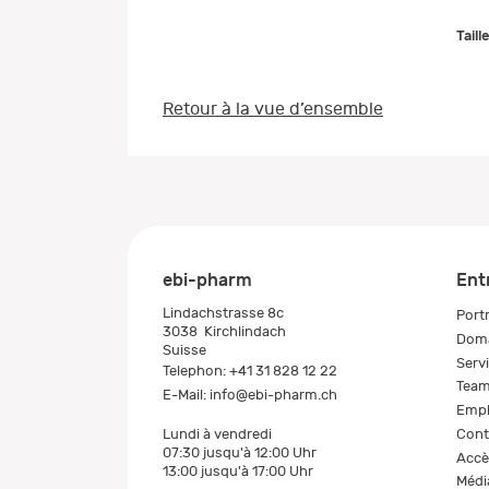
Taill
Retour à la vue d’ensemble
ebi-pharm
Ent
Lindachstrasse 8c
Portr
3038
Kirchlindach
Doma
Suisse
Serv
Telephon:
+41 31 828 12 22
Tea
E-Mail:
info@ebi-pharm.ch
Empl
Cont
Lundi à vendredi
07:30 jusqu'à 12:00 Uhr
Accè
13:00 jusqu'à 17:00 Uhr
Médi