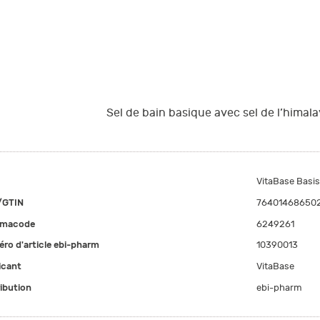
Sel de bain basique avec sel de l’himala
VitaBase Basi
/GTIN
76401468650
rmacode
6249261
ro d'article ebi-pharm
10390013
icant
VitaBase
ribution
ebi-pharm