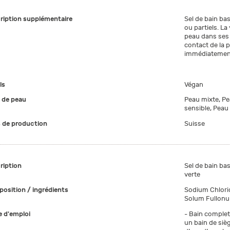
ription supplémentaire
Sel de bain ba
ou partiels. La
peau dans ses f
contact de la p
immédiatement 
ls
Végan
 de peau
Peau mixte, Pe
sensible, Peau
 de production
Suisse
ription
Sel de bain bas
verte
osition / ingrédients
Sodium Chlori
Solum Fullon
 d'emploi
- Bain complet 
un bain de sièg