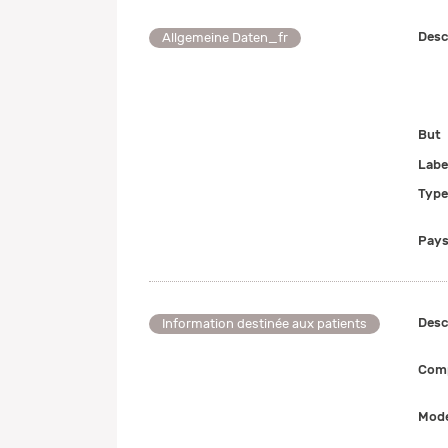
Desc
Allgemeine Daten_fr
But
Labe
Type
Pays
Desc
Information destinée aux patients
Comp
Mode