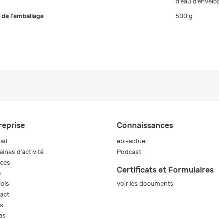
d’eau d’envel
e de l'emballage
500 g
reprise
Connaissances
ait
ebi-actuel
ines d'activité
Podcast
ices
Certificats et Formulaires
m
voir les documents
ois
act
s
as