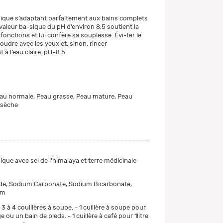
sique s’adaptant parfaitement aux bains complets
 valeur ba-sique du pH d’environ 8,5 soutient la
onctions et lui confère sa souplesse. Évi-ter le
oudre avec les yeux et, sinon, rincer
à l‘eau claire. pH~8.5
au normale, Peau grasse, Peau mature, Peau
 sèche
ique avec sel de l’himalaya et terre médicinale
de, Sodium Carbonate, Sodium Bicarbonate,
um
3 à 4 couillères à soupe. - 1 cuillère à soupe pour
e ou un bain de pieds. - 1 cuillère à café pour 1litre