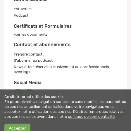
ebi-actuel
Podcast
Certificats et Formulaires
voir les documents
Contact et abonnements
Prendre contact
S'abonner au podcast
Newsletter: réservé exclusivement aux professionnels
avec login
Social Media
Ce site Internet utilise des cookies.
En poursuivant la navigation sur ce site sans modifier les paramètres
de cookies actuellement spécifiés dans votre navigateur, vous
acceptez notre utilisation des cookies. D’autres remarques relatives
Mentions légales
Politique de confidentialité
© 2026 ebi-pharm ag
aux cookies se trouvent dans notre
politique de confidentialité
.;
Accepter