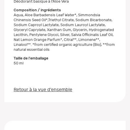
Déodorant basique à l’Aloe Vera
Composition / ingrédients
Aqua, Aloe Barbadensis Leaf Water*, Simmondsia
Chinensis Seed Oil*,Triethyl Citrate, Sodium Bicarbonate,
Sodium Caproyl Lactylate, Sodium Lauroyl Lactylate,
Glyceryl Caprylate, Xanthan Gum, Glycerin, Hydrogenated
Lecithin, Pentylene Glycol, Silver, Salvia Officinalis Leaf Oil,
Nat Lemon Orange Parfum*, Citral**, Limonene**,
Linalool**. *from certified organic agriculture (Bio), **from
natural essential oils
Taille de l'emballage
50 ml
Retour à la vue d’ensemble