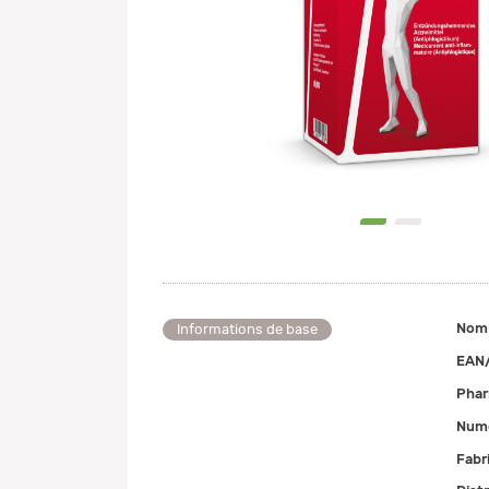
0
1
Nom
Informations de base
EAN
Pha
Numé
Fabr