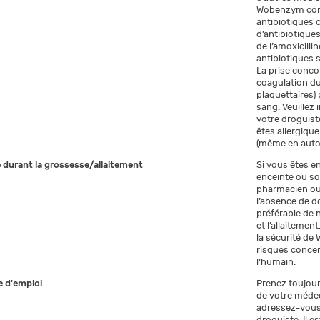
Wobenzym comp
antibiotiques 
d’antibiotique
de l’amoxicilli
antibiotiques 
La prise conco
coagulation du
plaquettaires) 
sang. Veuillez
votre droguiste
êtes allergiqu
(même en autom
e durant la grossesse/allaitement
Si vous êtes en
enceinte ou so
pharmacien ou
l’absence de d
préférable de
et l’allaiteme
la sécurité de
risques concern
l’humain.
 d'emploi
Prenez toujou
de votre médec
adressez-vous 
droguiste. Il 