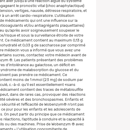
vant aller jusqu’à une réaction aiguë du système
gageant le pronostic vital (choc anaphylactique)
ension, vertiges, nausée, détresse respiratoire, et
 un arrêt cardio-respiratoire. L’utilisation
e médicaments qui ont une influence sur la
nticoagulants et/ou antiagrégants plaquettaires)
lieu qu’après avoir soigneusement soupeser le
e/risque et sous la surveillance étroite de votre
ant. Ce médicament contient au maximum 0,13 g
nohydraté et 0,03 g de saccharose par comprimé
votre médecin vous a informé que vous avez une
certains sucres, contactez votre médecin avant de
zym ®. Les patients présentant des problèmes
res d’intolérance au galactose, un déficit en
 syndrome de malabsorption du glucose et du
doivent pas prendre ce médicament. Ce
ntient moins de 1 mmol (23 mg) de sodium par
ulé, c.-à-d. qu’il est essentiellement «sans
dicament contient des traces de métabisulfite
peut, dans de rares cas, provoquer des réactions
lité sévères et des bronchospasmes. Enfants et
 sécurité et l’efficacité de Wobenzym® n’ont pas
 ce jour pour les enfants et les adolescents de
s. On peut partir du principe que ce médicament
es réactions, l’aptitude à conduire et la capacité à
utils ou des machines. Prise de Wobenzym ® avec
aments • L’utilisation concomitante de