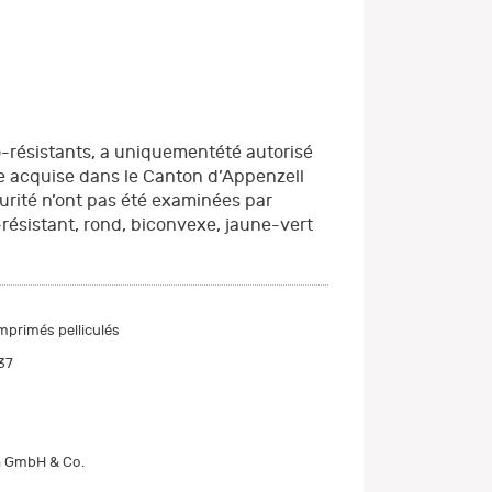
-résistants, a uniquementété autorisé
te acquise dans le Canton d’Appenzell
curité n’ont pas été examinées par
résistant, rond, biconvexe, jaune-vert
rimés pelliculés
37
 GmbH & Co.