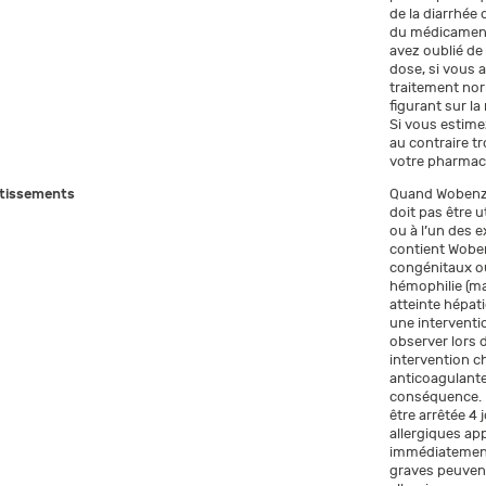
de la diarrhée
du médicament
avez oublié de
dose, si vous 
traitement no
figurant sur la
Si vous estimez
au contraire tr
votre pharmaci
tissements
Quand Wobenzy
doit pas être u
ou à l’un des 
contient Woben
congénitaux ou
hémophilie (ma
atteinte hépati
une interventio
observer lors 
intervention ch
anticoagulante
conséquence. D
être arrêtée 4 
allergiques app
immédiatement.
graves peuvent