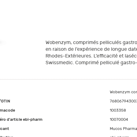
Wobenzym, comprimés pelliculés gastro
en raison de l’expérience de longue da
Rhodes-Extérieures. L’efficacité et lasé
Swissmedic. Comprimé pelliculé gastro-
Wobenzym comp
/GTIN
76806794300
rmacode
1003358
ro d'article ebi-pharm
10070004
icant
Mucos Pharma