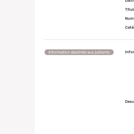
Dist
Titul
Numé
Caté
Info
Information destinée aux patients
Desc