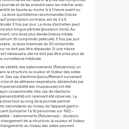
la journée et de les prendre sans les mâcher avec
ntité de liquide au moins ½ à 1 heure avant ou
s. La dose quotidienne recommandée («dose
sauf prescription contraire, est de 3 à 5
culés 3 fois par jour. La dose d’entretien peut
une plus longue période (plusieurs mois). Au
ement, une dose plus élevée («dose initiale
ximum 10 comprimés pelliculés 3 fois par jour
ssaire ; la dose maximale de 30 comprimés
jour ne doit pas être dépassée. Si une «dose
» est nécessaire, elle ne doit pas être prise plus de
ns surveillance médicale.
de satiété, des ballonnements (flatulences), un
 la structure, la couleur et l’odeur des selles
ir. Des cas d’asthme (essoufflement survenant
crise et de détresse respiratoire, déclenchés par
’hypersensibilité des muqueuses) ont été
açon occasionnelle. Des cas de réactions
persensibilité) ont rarement été observés. La
la dose tout au long de la journée permet
ets secondaires au niveau de l’appareil gastro-
quent (concerne 1 à 10 personnes sur 100) –
atiété – ballonements (flatulences) – douleurs
changement de la structure, la couleur et l’odeur
s changements au niveau des selles peuvent