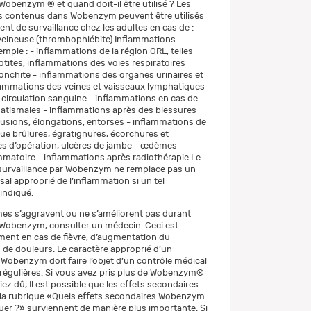
Wobenzym ® et quand doit-il être utilisé ? Les
fs contenus dans Wobenzym peuvent être utilisés
ent de survaillance chez les adultes en cas de :
veineuse (thrombophlébite) Inflammations
ple : - inflammations de la région ORL, telles
otites, inflammations des voies respiratoires
bronchite - inflammations des organes urinaires et
lammations des veines et vaisseaux lymphatiques
a circulation sanguine - inflammations en cas de
atismales - inflammations après des blessures
tusions, élongations, entorses - inflammations de
que brûlures, égratignures, écorchures et
es d’opération, ulcères de jambe - œdèmes
ammatoire - inflammations après radiothérapie Le
 survaillance par Wobenzym ne remplace pas un
al approprié de l’inflammation si un tel
indiqué.
es s’aggravent ou ne s’améliorent pas durant
de Wobenzym, consulter un médecin. Ceci est
ent en cas de fièvre, d’augmentation du
de douleurs. Le caractère approprié d’un
 Wobenzym doit faire l’objet d’un contrôle médical
s régulières. Si vous avez pris plus de Wobenzym®
ez dû, Il est possible que les effets secondaires
 la rubrique «Quels effets secondaires Wobenzym
uer ?» surviennent de manière plus importante. Si