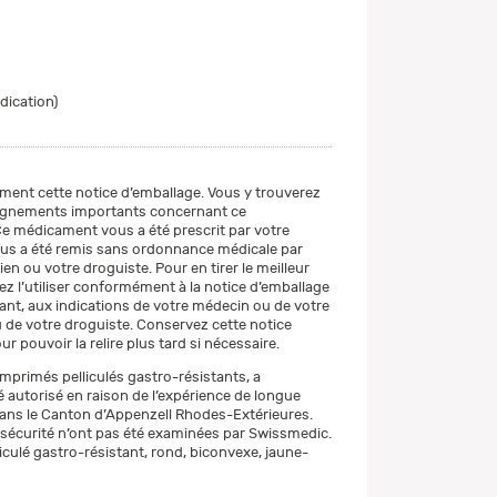
ndication)
ement cette notice d’emballage. Vous y trouverez
eignements importants concernant ce
 médicament vous a été prescrit par votre
us a été remis sans ordonnance médicale par
n ou votre droguiste. Pour en tirer le meilleur
lez l’utiliser conformément à la notice d’emballage
éant, aux indications de votre médecin ou de votre
de votre droguiste. Conservez cette notice
r pouvoir la relire plus tard si nécessaire.
rimés pelliculés gastro-résistants, a
autorisé en raison de l’expérience de longue
ans le Canton d’Appenzell Rhodes-Extérieures.
 lasécurité n’ont pas été examinées par Swissmedic.
culé gastro-résistant, rond, biconvexe, jaune-