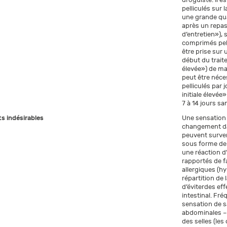
pelliculés sur 
une grande qua
après un repa
d’entretien»), 
comprimés pelli
être prise sur 
début du trait
élevée») de ma
peut être néce
pelliculés par 
initiale élevée
7 à 14 jours sa
ts indésirables
Une sensation 
changement dans
peuvent surven
sous forme de 
une réaction d
rapportés de f
allergiques (hy
répartition de 
d’éviterdes eff
intestinal. Fré
sensation de s
abdominales – 
des selles (le