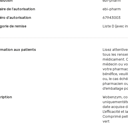
ribution
ebi-pharm
aire de l'autorisation
ebi-pharm
ro d'autorisation
67943003
gorie de remise
Liste D (avec i
rmation aux patients
Lisez attentiv
tous les rens
médicament. Ce
médecin ou vo
votre pharmacie
bénéfice, veuil
ou, le cas éch
pharmacien ou 
d’emballage pou
ription
Wobenzym, comp
uniquementété 
date acquise d
L’efficacité et
Comprimé pelli
vert