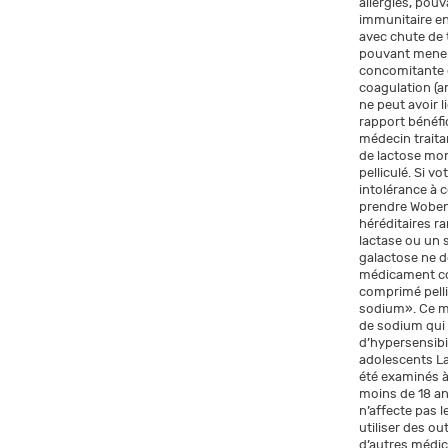
allergies, pou
immunitaire en
avec chute de t
pouvant mener à
concomitante d
coagulation (a
ne peut avoir 
rapport bénéfic
médecin trait
de lactose mo
pelliculé. Si 
intolérance à 
prendre Woben
héréditaires ra
lactase ou un
galactose ne 
médicament co
comprimé pellic
sodium». Ce mé
de sodium qui 
d’hypersensibi
adolescents La
été examinés à
moins de 18 an
n’affecte pas l
utiliser des o
d’autres médic