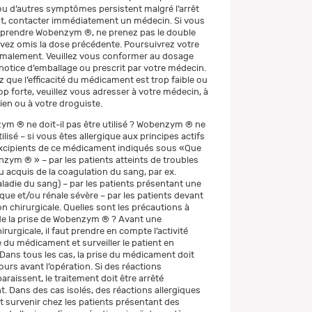
 ou d’autres symptômes persistent malgré l’arrêt
, contacter immédiatement un médecin. Si vous
 prendre Wobenzym ®, ne prenez pas le double
avez omis la dose précédente. Poursuivrez votre
rmalement. Veuillez vous conformer au dosage
 notice d’emballage ou prescrit par votre médecin.
 que l’efficacité du médicament est trop faible ou
op forte, veuillez vous adresser à votre médecin, à
en ou à votre droguiste.
m ® ne doit-il pas être utilisé ? Wobenzym ® ne
tilisé – si vous êtes allergique aux principes actifs
excipients de ce médicament indiqués sous «Que
zym ® » – par les patients atteints de troubles
 acquis de la coagulation du sang, par ex.
ladie du sang) – par les patients présentant une
que et/ou rénale sévère – par les patients devant
n chirurgicale. Quelles sont les précautions à
de la prise de Wobenzym ® ? Avant une
irurgicale, il faut prendre en compte l’activité
 du médicament et surveiller le patient en
ans tous les cas, la prise du médicament doit
jours avant l’opération. Si des réactions
araissent, le traitement doit être arrêté
 Dans des cas isolés, des réactions allergiques
 survenir chez les patients présentant des