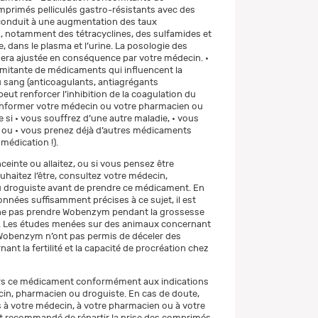
rimés pelliculés gastro-résistants avec des
conduit à une augmentation des taux
s, notamment des tétracyclines, des sulfamides et
ne, dans le plasma et l’urine. La posologie des
sera ajustée en conséquence par votre médecin. •
mitante de médicaments qui influencent la
 sang (anticoagulants, antiagrégants
peut renforcer l’inhibition de la coagulation du
 informer votre médecin ou votre pharmacien ou
 si • vous souffrez d’une autre maladie, • vous
e ou • vous prenez déjà d’autres médicaments
édication !).
ceinte ou allaitez, ou si vous pensez être
uhaitez l’être, consultez votre médecin,
 droguiste avant de prendre ce médicament. En
onnées suffisamment précises à ce sujet, il est
 ne pas prendre Wobenzym pendant la grossesse
nt. Les études menées sur des animaux concernant
 Wobenzym n’ont pas permis de déceler des
ant la fertilité et la capacité de procréation chez
rs ce médicament conformément aux indications
in, pharmacien ou droguiste. En cas de doute,
à votre médecin, à votre pharmacien ou à votre
est recommandé de répartir la prise des comprimés