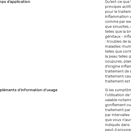
ps d’application
Qu’est-ce que 
principes acti
pour le traitem
Inflammation 
comme par exem
que sinusites, 
telles que la 
génitaux - inf
: troubles de l
maladies rhum
telles que con
la peau telles 
coupures, plai
d’origine infl
traitement de
traitement caus
traitement est 
léments d'information d'usage
Si les symptôm
l’utilisation 
valable notamm
gonflement ou 
traitement par
par intervalle
que vous n’auri
indiqués dans
peut-il provoq