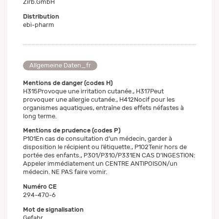
Zirb.GmbH
Distribution
ebi-pharm
Allgemeine Daten_fr
Mentions de danger (codes H)
H315Provoque une irritation cutanée., H317Peut
provoquer une allergie cutanée., H412Nocif pour les
organismes aquatiques, entraîne des effets néfastes à
long terme.
Mentions de prudence (codes P)
P101En cas de consultation d’un médecin, garder à
disposition le récipient ou l’étiquette., P102Tenir hors de
portée des enfants., P301/P310/P331EN CAS D’INGESTION:
Appeler immédiatement un CENTRE ANTIPOISON/un
médecin. NE PAS faire vomir.
Numéro CE
294-470-6
Mot de signalisation
Gefahr