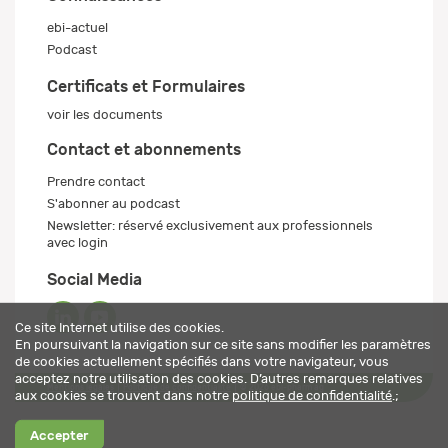
ebi-actuel
Podcast
Certificats et Formulaires
voir les documents
Contact et abonnements
Prendre contact
S'abonner au podcast
Newsletter: réservé exclusivement aux professionnels
avec login
Social Media
Ce site Internet utilise des cookies.
En poursuivant la navigation sur ce site sans modifier les paramètres
de cookies actuellement spécifiés dans votre navigateur, vous
acceptez notre utilisation des cookies. D’autres remarques relatives
Mentions légales
Politique de confidentialité
© 2026 ebi-pharm ag
aux cookies se trouvent dans notre
politique de confidentialité
.;
Accepter