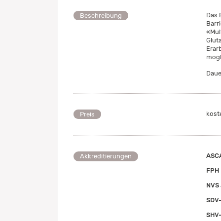
Das 
Beschreibung
Barr
«Mul
Glut
Erar
mögl
Daue
kost
Preis
ASCA
Akkreditierungen
FPH 
NVS 
SDV
SHV