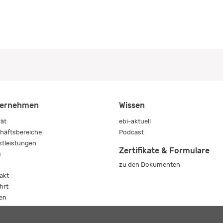
ernehmen
Wissen
rät
ebi-aktuell
häftsbereiche
Podcast
stleistungen
Zertifikate & Formulare
m
zu den Dokumenten
s
akt
hrt
en