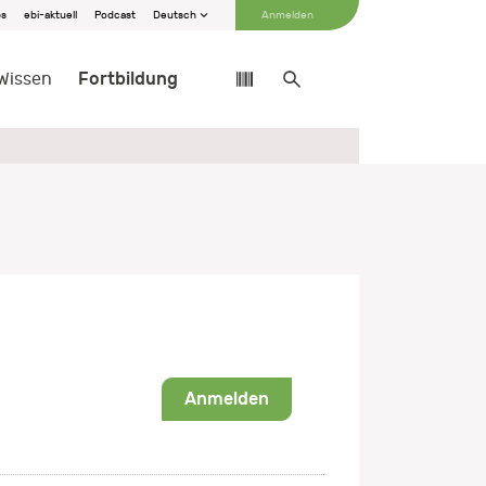
bs
ebi-aktuell
Podcast
Deutsch
Anmelden
Fortbildung
Wissen
Anmelden