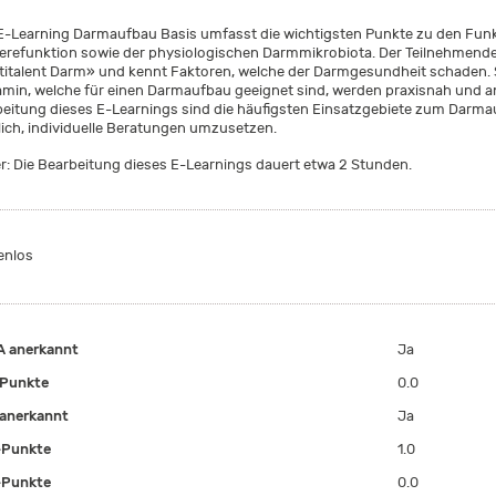
E-Learning Darmaufbau Basis umfasst die wichtigsten Punkte zu den Fun
ierefunktion sowie der physiologischen Darmmikrobiota. Der Teilnehmend
titalent Darm» und kennt Faktoren, welche der Darmgesundheit schaden. 
amin, welche für einen Darmaufbau geeignet sind, werden praxisnah und a
beitung dieses E-Learnings sind die häufigsten Einsatzgebiete zum Darma
ich, individuelle Beratungen umzusetzen.
r: Die Bearbeitung dieses E-Learnings dauert etwa 2 Stunden.
enlos
 anerkannt
Ja
Punkte
0.0
anerkannt
Ja
-Punkte
1.0
-Punkte
0.0