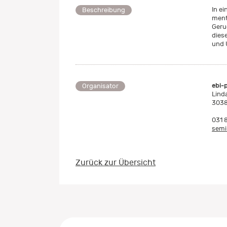
In e
Beschreibung
ment
Geru
dies
und 
ebi-
Organisator
Lind
3038
031 
semi
Zurück zur Übersicht