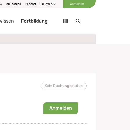
bs
ebi-aktuell
Podcast
Deutsch
Anmelden
Fortbildung
Wissen
Kein Buchungsstatus
Anmelden