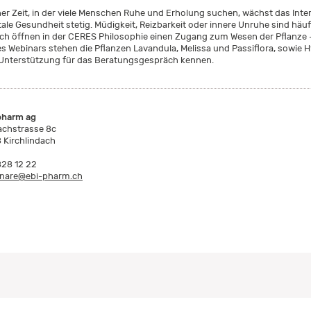
iner Zeit, in der viele Menschen Ruhe und Erholung suchen, wächst das Inte
ale Gesundheit stetig. Müdigkeit, Reizbarkeit oder innere Unruhe sind h
ch öffnen in der CERES Philosophie einen Zugang zum Wesen der Pflanze –
es Webinars stehen die Pflanzen Lavandula, Melissa und Passiflora, sowie 
Unterstützung für das Beratungsgespräch kennen.
pharm ag
achstrasse 8c
 Kirchlindach
828 12 22
nare@ebi-pharm.ch