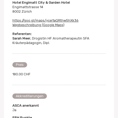
Hotel Engimatt City & Garden Hotel
Engimattstrasse 14
8002 Zürich
https://goo.gl/maps/ycei1aQRthw5hXk36
Wegbeschreibung (Google Maps)
Referenten:
Sarah Meer
, Drogistin HF Aromatherapeutin SFA
Kräuterpädagogin, Dipl.
Preis
180.00 CHF
Akkreditierungen
ASCA anerkannt
Ja
FPH Punkte