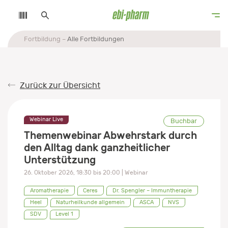
Fortbildung
Alle Fortbildungen
Zurück zur Übersicht
Webinar Live
Buchbar
Themenwebinar Abwehrstark durch
den Alltag dank ganzheitlicher
Unterstützung
26. Oktober 2026
,
18:30
bis
20:00
| Webinar
Aromatherapie
Ceres
Dr. Spengler – Immuntherapie
Heel
Naturheilkunde allgemein
ASCA
NVS
SDV
Level 1