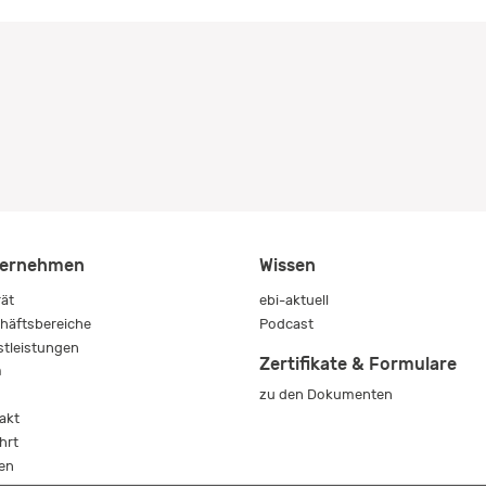
ernehmen
Wissen
rät
ebi-aktuell
häftsbereiche
Podcast
stleistungen
Zertifikate & Formulare
m
zu den Dokumenten
s
akt
hrt
en