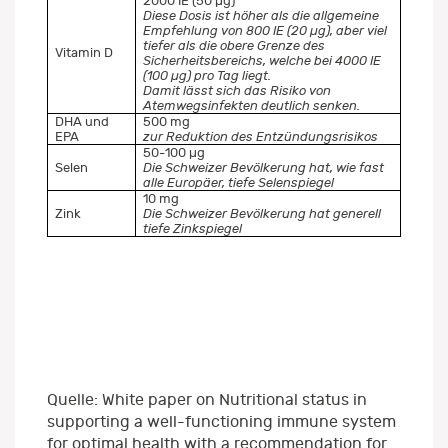
2000 IE (50 µg)
Diese Dosis ist höher als die allgemeine
Empfehlung von 800 IE (20
µg), aber viel
tiefer als die obere Grenze des
Vitamin D
Sicherheitsbereichs, welche bei 4000 IE
(100
µg) pro Tag liegt.
Damit lässt sich das Risiko von
Atemwegsinfekten deutlich senken.
DHA und
500 mg
EPA
zur Reduktion des Entzündungsrisikos
50-100 µg
Selen
Die Schweizer Bevölkerung hat, wie fast
alle Europäer, tiefe Selenspiegel
10 mg
Zink
Die Schweizer Bevölkerung hat generell
tiefe Zinkspiegel
Quelle: White paper on Nutritional status in
supporting a well-functioning immune system
for optimal health with a recommendation for