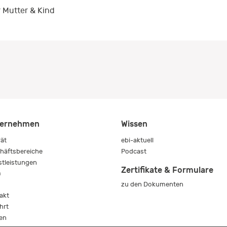
 Mutter & Kind
ernehmen
Wissen
rät
ebi-aktuell
häftsbereiche
Podcast
stleistungen
Zertifikate & Formulare
m
zu den Dokumenten
s
akt
hrt
en