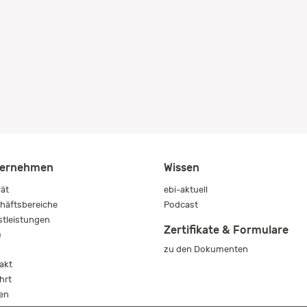
ernehmen
Wissen
rät
ebi-aktuell
häftsbereiche
Podcast
stleistungen
Zertifikate & Formulare
m
zu den Dokumenten
s
akt
hrt
en