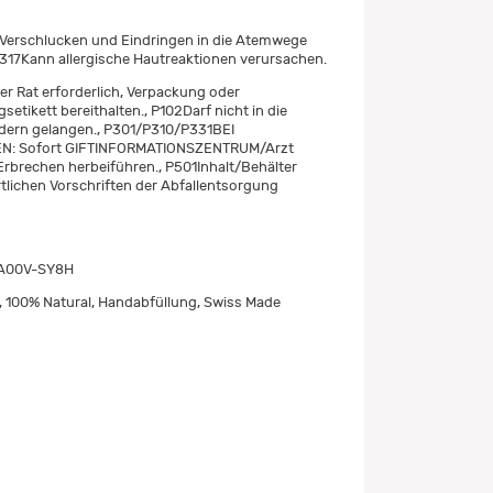
Verschlucken und Eindringen in die Atemwege
 H317Kann allergische Hautreaktionen verursachen.
her Rat erforderlich, Verpackung oder
etikett bereithalten., P102Darf nicht in die
dern gelangen., P301/P310/P331BEI
: Sofort GIFTINFORMATIONSZENTRUM/Arzt
Erbrechen herbeiführen., P501Inhalt/Behälter
lichen Vorschriften der Abfallentsorgung
A00V-SY8H
l, 100% Natural, Handabfüllung, Swiss Made