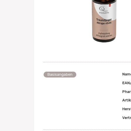
Nam
Basisangaben
EAN
Pha
Arti
Herst
Vert