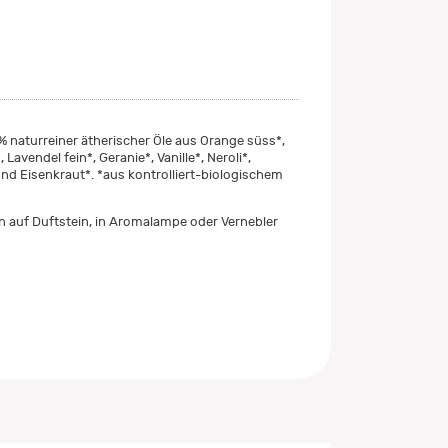
 naturreiner ätherischer Öle aus Orange süss*,
 Lavendel fein*, Geranie*, Vanille*, Neroli*,
d Eisenkraut*. *aus kontrolliert-biologischem
en auf Duftstein, in Aromalampe oder Vernebler