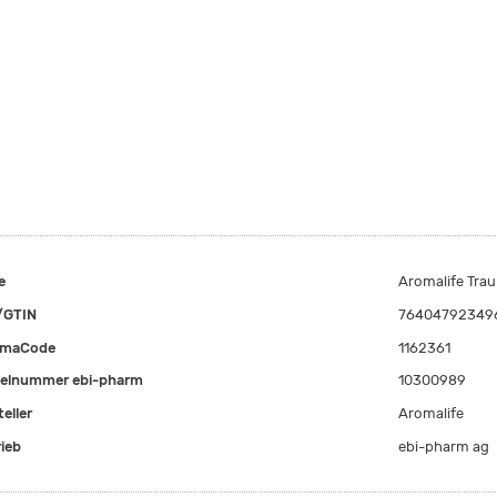
e
Aromalife Tra
/GTIN
76404792349
rmaCode
1162361
kelnummer ebi-pharm
10300989
eller
Aromalife
rieb
ebi-pharm ag