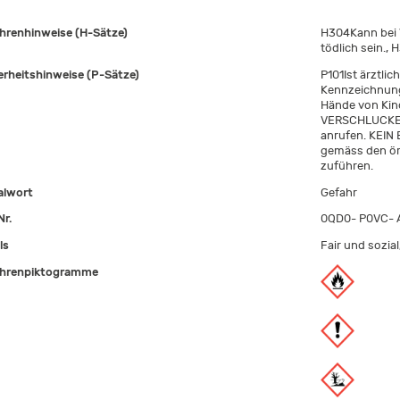
hrenhinweise (H-Sätze)
H304Kann bei 
tödlich sein.,
erheitshinweise (P-Sätze)
P101Ist ärztlic
Kennzeichnungs
Hände von Kin
VERSCHLUCKEN
anrufen. KEIN 
gemäss den ört
zuführen.
alwort
Gefahr
Nr.
0QD0- P0VC- 
ls
Fair und sozia
hrenpiktogramme