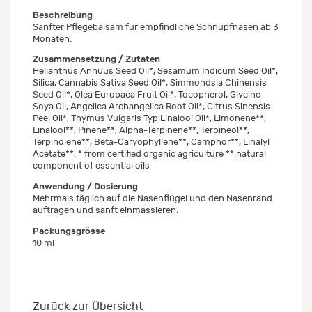
Beschreibung
Sanfter Pflegebalsam für empfindliche Schnupfnasen ab 3
Monaten.
Zusammensetzung / Zutaten
Helianthus Annuus Seed Oil*, Sesamum Indicum Seed Oil*,
Silica, Cannabis Sativa Seed Oil*, Simmondsia Chinensis
Seed Oil*, Olea Europaea Fruit Oil*, Tocopherol, Glycine
Soya Oil, Angelica Archangelica Root Oil*, Citrus Sinensis
Peel Oil*, Thymus Vulgaris Typ Linalool Oil*, Limonene**,
Linalool**, Pinene**, Alpha-Terpinene**, Terpineol**,
Terpinolene**, Beta-Caryophyllene**, Camphor**, Linalyl
Acetate**. * from certified organic agriculture ** natural
component of essential oils
Anwendung / Dosierung
Mehrmals täglich auf die Nasenflügel und den Nasenrand
auftragen und sanft einmassieren.
Packungsgrösse
10 ml
Zurück zur Übersicht