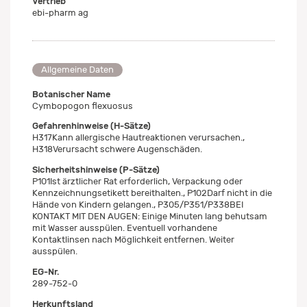
Vertrieb
ebi-pharm ag
Allgemeine Daten
Botanischer Name
Cymbopogon flexuosus
Gefahrenhinweise (H-Sätze)
H317Kann allergische Hautreaktionen verursachen.,
H318Verursacht schwere Augenschäden.
Sicherheitshinweise (P-Sätze)
P101Ist ärztlicher Rat erforderlich, Verpackung oder
Kennzeichnungsetikett bereithalten., P102Darf nicht in die
Hände von Kindern gelangen., P305/P351/P338BEI
KONTAKT MIT DEN AUGEN: Einige Minuten lang behutsam
mit Wasser ausspülen. Eventuell vorhandene
Kontaktlinsen nach Möglichkeit entfernen. Weiter
ausspülen.
EG-Nr.
289-752-0
Herkunftsland