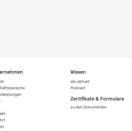
ernehmen
Wissen
rät
ebi-aktuell
häftsbereiche
Podcast
stleistungen
Zertifikate & Formulare
m
zu den Dokumenten
s
akt
hrt
en