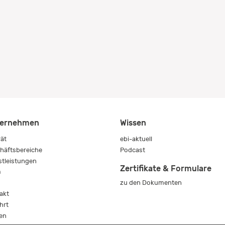
ernehmen
Wissen
rät
ebi-aktuell
häftsbereiche
Podcast
stleistungen
Zertifikate & Formulare
m
zu den Dokumenten
s
akt
hrt
en