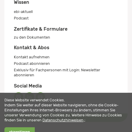
Wissen
ebi-aktuell
Podcast
Zertifikate & Formulare
zu den Dokumenten
Kontakt & Abos
Kontakt aufnehmen
Podcast abonnieren
Exklusiv für Fachpersonen mit Login: Newsletter
abonnieren
Social Media
Diese Website verwendet Cookies.
Indem Sie weiter auf dieser Website navigieren, ohne die Cookie-
Einstellungen Ihres Internet-Browsers zu ändern, stimmen Sie
unserer Verwendung von Cookies zu. Weitere Hinweise zu Cookies
Impressum
Datenschutz
© 2026 ebi-pharm ag
finden Sie in unseren
Datenschutzhinweisen
.;
akzeptieren