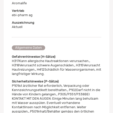
Aromalife
Vertrieb
ebi-pharm ag
Auszeichnung
Aktuell
Allgemeine Daten
Gefahrenhinweise (H-Sätze)
H317Kann allergische Hautreaktionen verursachen.,
H318Verursacht schwere Augenschäden., H315Verursacht
Hautreizungen., H412Schädlich für Wasserorganismen, mit
langfristiger Wirkung.
Sicherheitshinweise (P-Sätze)
P101Ist ärztlicher Rat erforderlich, Verpackung oder
Kennzeichnungsetikett bereithalten., P102Darf nicht in die
Hände von Kindern gelangen., P305/P351/P338BEI
KONTAKT MIT DEN AUGEN: Einige Minuten lang behutsam
mit Wasser ausspülen. Eventuell vorhandene
Kontaktlinsen nach Möglichkeit entfernen. Weiter
ausspülen., P501Inhalt/Behälter gemäss den örtlichen