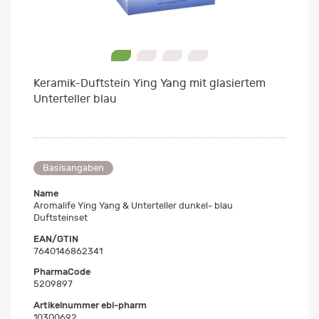
0
1
2
3
Keramik-Duftstein Ying Yang mit glasiertem
Unterteller blau
Basisangaben
Name
Aromalife Ying Yang & Unterteller dunkel- blau
Duftsteinset
EAN/GTIN
7640146862341
PharmaCode
5209897
Artikelnummer ebi-pharm
10300692