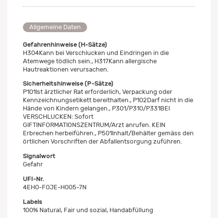
Allgemeine Daten
Gefahrenhinweise (H-Sätze)
H304Kann bei Verschlucken und Eindringen in die
Atemwege tödlich sein., H317Kann allergische
Hautreaktionen verursachen.
Sicherheitshinweise (P-Sätze)
P101Ist ärztlicher Rat erforderlich, Verpackung oder
Kennzeichnungsetikett bereithalten., P102Darf nicht in die
Hände von Kindern gelangen., P301/P310/P331BEI
VERSCHLUCKEN: Sofort
GIFTINFORMATIONSZENTRUM/Arzt anrufen. KEIN
Erbrechen herbeiführen., P501Inhalt/Behälter gemäss den
örtlichen Vorschriften der Abfallentsorgung zuführen.
Signalwort
Gefahr
UFI-Nr.
4EH0-F0JE-H005-7N
Labels
100% Natural, Fair und sozial, Handabfüllung