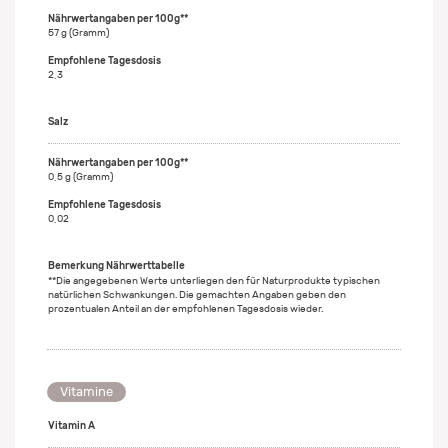
57 g (Gramm)
2,3
Salz
0,5 g (Gramm)
0,02
Bemerkung Nährwerttabelle
**Die angegebenen Werte unterliegen den für Naturprodukte typischen
natürlichen Schwankungen. Die gemachten Angaben geben den
prozentualen Anteil an der empfohlenen Tagesdosis wieder.
Vitamine
Vitamin A