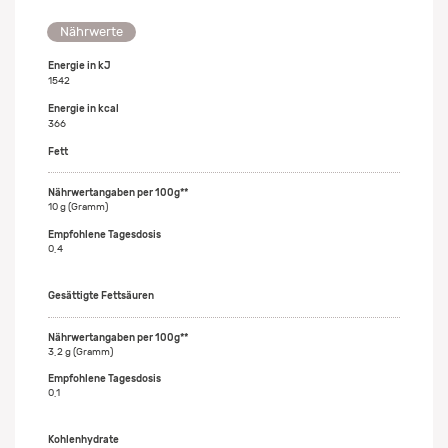
Nährwerte
Energie in kJ
1542
Energie in kcal
366
Fett
10 g (Gramm)
0,4
Gesättigte Fettsäuren
3,2 g (Gramm)
0,1
Kohlenhydrate