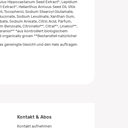
culus Hippocastanum Seed Extract*, Lepidium
 Extract*, Helianthus Annuus Seed Oil, Vitis
Oil, Tocopherol, Sodium Stearoyl Glutamate,
luconate, Sodium Levulinate, Xanthan Gum,
ate, Sodium Anisate, Citric Acid, Parfum,
m Benzoate, Citronellol**, Citral**, Linalool**,
raniol** *aus kontrolliert biologischem
d organically grown **Bestandteil natürlicher
s gereinigte Gesicht und den Hals auftragen.
Kontakt & Abos
Kontakt aufnehmen