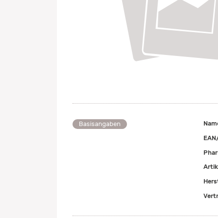
Nam
Basisangaben
EAN
Pha
Arti
Herst
Vert