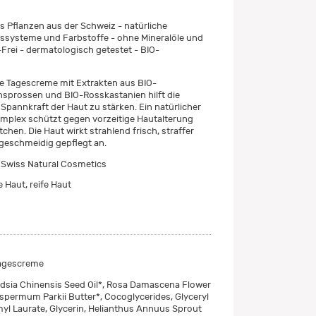
us Pflanzen aus der Schweiz - natürliche
ssysteme und Farbstoffe - ohne Mineralöle und
-Frei - dermatologisch getestet - BIO-
e Tagescreme mit Extrakten aus BIO-
prossen und BIO-Rosskastanien hilft die
 Spannkraft der Haut zu stärken. Ein natürlicher
mplex schützt gegen vorzeitige Hautalterung
tchen. Die Haut wirkt strahlend frisch, straffer
 geschmeidig gepflegt an.
 Swiss Natural Cosmetics
 Haut, reife Haut
agescreme
sia Chinensis Seed Oil*, Rosa Damascena Flower
spermum Parkii Butter*, Cocoglycerides, Glyceryl
myl Laurate, Glycerin, Helianthus Annuus Sprout