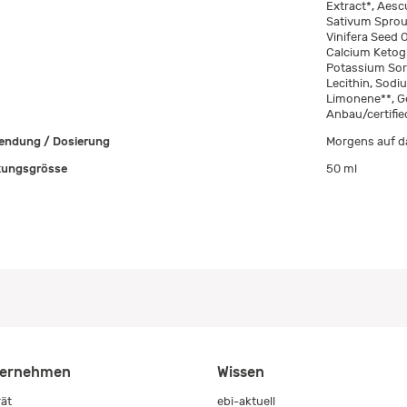
Extract*, Aes
Sativum Sprout
Vinifera Seed 
Calcium Ketog
Potassium Sorb
Lecithin, Sodiu
Limonene**, Ge
Anbau/certifie
ndung / Dosierung
Morgens auf da
ungsgrösse
50 ml
ernehmen
Wissen
rät
ebi-aktuell