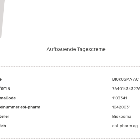
Aufbauende Tagescreme
e
BIOKOSMA ACT
/GTIN
76401434327
rmaCode
1103341
kelnummer ebi-pharm
10420031
eller
Biokosma
rieb
ebi-pharm ag