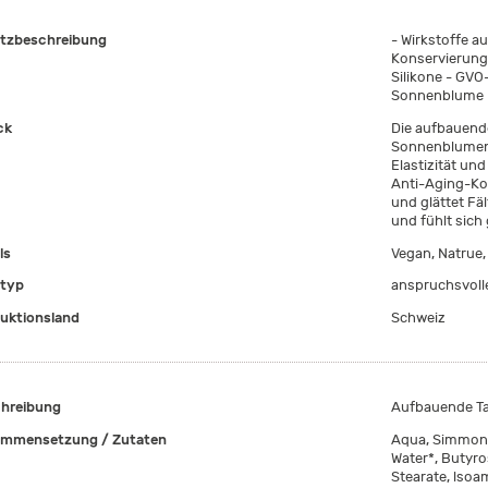
tzbeschreibung
- Wirkstoffe a
Konservierung
Silikone - GVO
Sonnenblume
ck
Die aufbauend
Sonnenblumens
Elastizität und
Anti-Aging-Ko
und glättet Fäl
und fühlt sich
ls
Vegan, Natrue,
typ
anspruchsvolle
uktionsland
Schweiz
hreibung
Aufbauende T
mmensetzung / Zutaten
Aqua, Simmond
Water*, Butyro
Stearate, lsoa