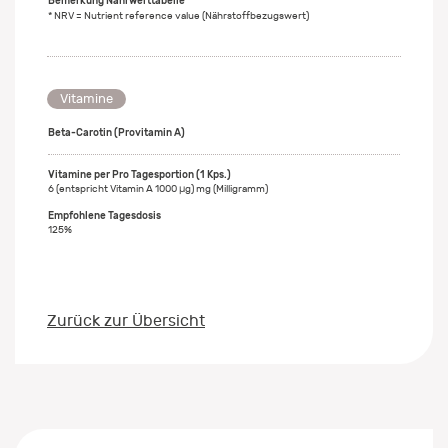
Bemerkung Nährwerttabelle
* NRV = Nutrient reference value (Nährstoffbezugswert)
Vitamine
Beta-Carotin (Provitamin A)
6 (entspricht Vitamin A 1000 μg) mg (Milligramm)
125%
Zurück zur Übersicht