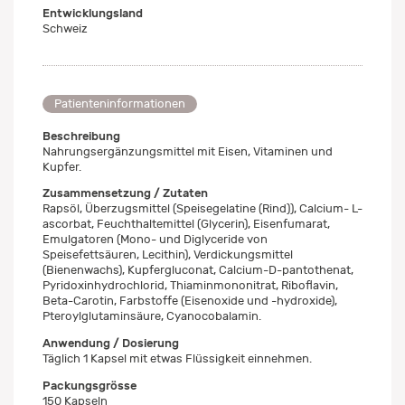
Entwicklungsland
Schweiz
Patienteninformationen
Beschreibung
Nahrungsergänzungsmittel mit Eisen, Vitaminen und
Kupfer.
Zusammensetzung / Zutaten
Rapsöl, Überzugsmittel (Speisegelatine (Rind)), Calcium- L-
ascorbat, Feuchthaltemittel (Glycerin), Eisenfumarat,
Emulgatoren (Mono- und Diglyceride von
Speisefettsäuren, Lecithin), Verdickungsmittel
(Bienenwachs), Kupfergluconat, Calcium-D-pantothenat,
Pyridoxinhydrochlorid, Thiaminmononitrat, Riboflavin,
Beta-Carotin, Farbstoffe (Eisenoxide und -hydroxide),
Pteroylglutaminsäure, Cyanocobalamin.
Anwendung / Dosierung
Täglich 1 Kapsel mit etwas Flüssigkeit einnehmen.
Packungsgrösse
150 Kapseln