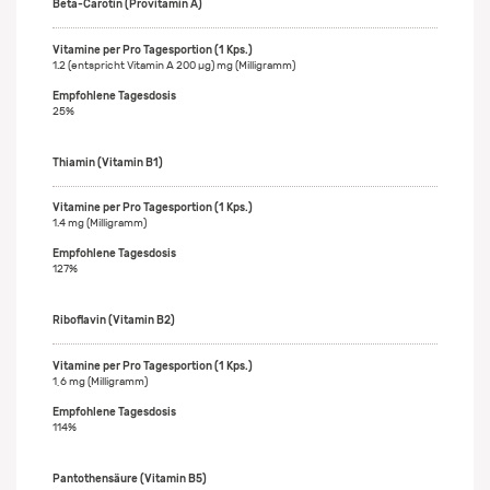
Beta-Carotin (Provitamin A)
1.2 (entspricht Vitamin A 200 µg) mg (Milligramm)
25%
Thiamin (Vitamin B1)
1.4 mg (Milligramm)
127%
Riboflavin (Vitamin B2)
1,6 mg (Milligramm)
114%
Pantothensäure (Vitamin B5)