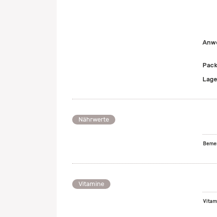
Anwe
Pack
Lage
Nährwerte
Bemer
Vitamine
Vitam