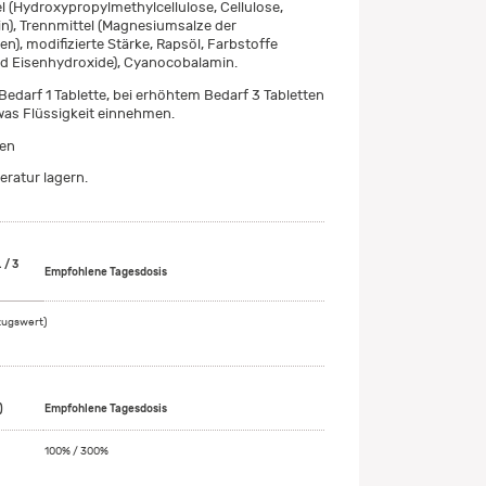
 (Hydroxypropylmethylcellulose, Cellulose,
in), Trennmittel (Magnesiumsalze der
n), modifizierte Stärke, Rapsöl, Farbstoffe
nd Eisenhydroxide), Cyanocobalamin.
edarf 1 Tablette, bei erhöhtem Bedarf 3 Tabletten
was Flüssigkeit einnehmen.
ten
ratur lagern.
 / 3
Empfohlene Tagesdosis
zugswert)
)
Empfohlene Tagesdosis
100% / 300%