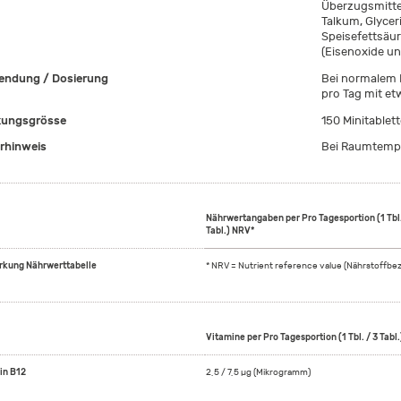
Überzugsmittel
Talkum, Glycer
Speisefettsäure
(Eisenoxide u
ndung / Dosierung
Bei normalem B
pro Tag mit et
ungsgrösse
150 Minitablet
rhinweis
Bei Raumtempe
Nährwertangaben per Pro Tagesportion (1 Tbl.
Tabl.) NRV*
kung Nährwerttabelle
* NRV = Nutrient reference value (Nährstoffbe
Vitamine per Pro Tagesportion (1 Tbl. / 3 Tabl.
in B12
2,5 / 7,5 µg (Mikrogramm)