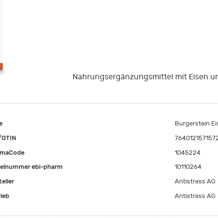
Nahrungsergänzungsmittel mit Eisen un
e
Burgerstein Ei
/GTIN
764012157157
rmaCode
1045224
kelnummer ebi-pharm
10110264
eller
Antistress AG
rieb
Antistress AG