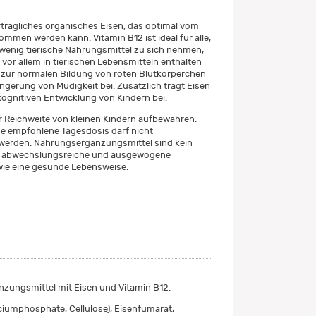
rträgliches organisches Eisen, das optimal vom
mmen werden kann. Vitamin B12 ist ideal für alle,
 wenig tierische Nahrungsmittel zu sich nehmen,
 vor allem in tierischen Lebensmitteln enthalten
gt zur normalen Bildung von roten Blutkörperchen
ingerung von Müdigkeit bei. Zusätzlich trägt Eisen
ognitiven Entwicklung von Kindern bei.
 Reichweite von kleinen Kindern aufbewahren.
e empfohlene Tagesdosis darf nicht
 werden. Nahrungsergänzungsmittel sind kein
ne abwechslungsreiche und ausgewogene
ie eine gesunde Lebensweise.
zungsmittel mit Eisen und Vitamin B12.
lciumphosphate, Cellulose), Eisenfumarat,