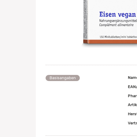
Nam
Basisangaben
EAN
Pha
Arti
Herst
Vert