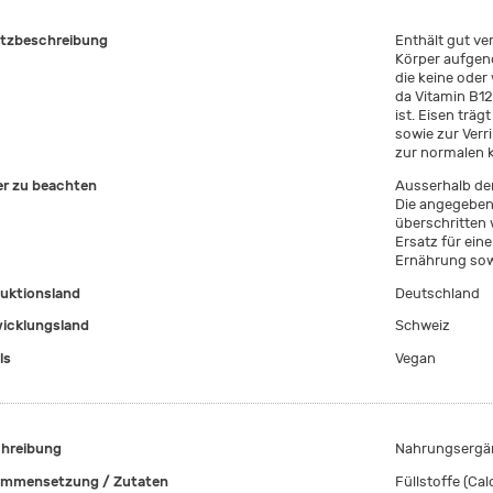
tzbeschreibung
Enthält gut ve
Körper aufgeno
die keine oder
da Vitamin B12
ist. Eisen trä
sowie zur Verr
zur normalen k
er zu beachten
Ausserhalb der
Die angegeben
überschritten
Ersatz für ei
Ernährung sow
uktionsland
Deutschland
icklungsland
Schweiz
ls
Vegan
hreibung
Nahrungsergän
mmensetzung / Zutaten
Füllstoffe (Ca