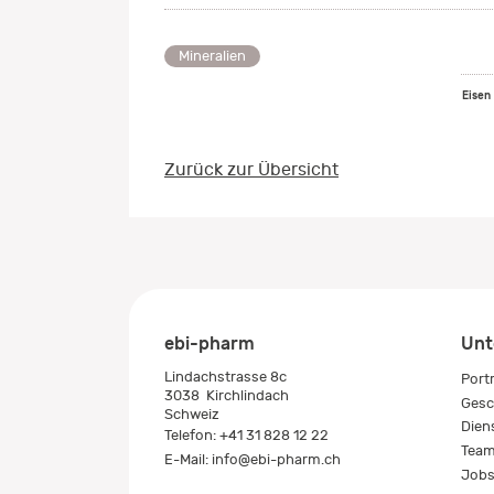
Mineralien
Eisen
Zurück zur Übersicht
ebi-pharm
Unt
Lindachstrasse 8c
Port
3038
Kirchlindach
Gesc
Schweiz
Dien
Telefon:
+41 31 828 12 22
Tea
E-Mail:
info@ebi-pharm.ch
Job