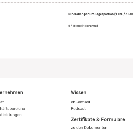
Mineralien per Pro Tagesportion (1 Tbl. / 3 Tab
5 / 15 mg (Milligramm)
ernehmen
Wissen
rät
ebi-aktuell
häftsbereiche
Podcast
stleistungen
Zertifikate & Formulare
m
zu den Dokumenten
s