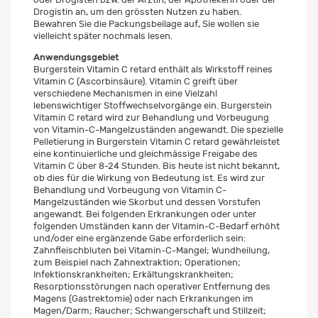
Drogistin an, um den grössten Nutzen zu haben.
Bewahren Sie die Packungsbeilage auf, Sie wollen sie
vielleicht später nochmals lesen.
Anwendungsgebiet
Burgerstein Vitamin C retard enthält als Wirkstoff reines
Vitamin C (Ascorbinsäure). Vitamin C greift über
verschiedene Mechanismen in eine Vielzahl
lebenswichtiger Stoffwechselvorgänge ein. Burgerstein
Vitamin C retard wird zur Behandlung und Vorbeugung
von Vitamin-C-Mangelzuständen angewandt. Die spezielle
Pelletierung in Burgerstein Vitamin C retard gewährleistet
eine kontinuierliche und gleichmässige Freigabe des
Vitamin C über 8-24 Stunden. Bis heute ist nicht bekannt,
ob dies für die Wirkung von Bedeutung ist. Es wird zur
Behandlung und Vorbeugung von Vitamin C-
Mangelzuständen wie Skorbut und dessen Vorstufen
angewandt. Bei folgenden Erkrankungen oder unter
folgenden Umständen kann der Vitamin-C-Bedarf erhöht
und/oder eine ergänzende Gabe erforderlich sein:
Zahnfleischbluten bei Vitamin-C-Mangel; Wundheilung,
zum Beispiel nach Zahnextraktion; Operationen;
Infektionskrankheiten; Erkältungskrankheiten;
Resorptionsstörungen nach operativer Entfernung des
Magens (Gastrektomie) oder nach Erkrankungen im
Magen/Darm; Raucher; Schwangerschaft und Stillzeit;