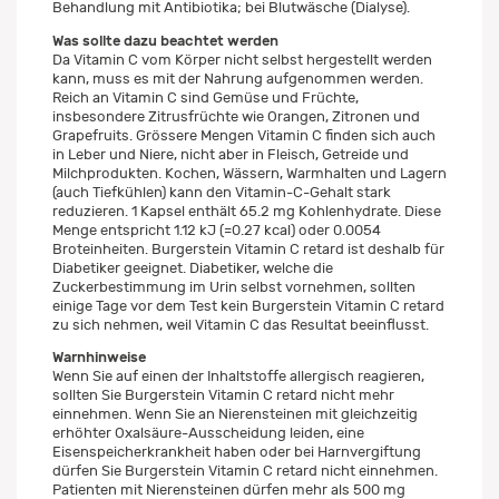
Behandlung mit Antibiotika; bei Blutwäsche (Dialyse).
Was sollte dazu beachtet werden
Da Vitamin C vom Körper nicht selbst hergestellt werden
kann, muss es mit der Nahrung aufgenommen werden.
Reich an Vitamin C sind Gemüse und Früchte,
insbesondere Zitrusfrüchte wie Orangen, Zitronen und
Grapefruits. Grössere Mengen Vitamin C finden sich auch
in Leber und Niere, nicht aber in Fleisch, Getreide und
Milchprodukten. Kochen, Wässern, Warmhalten und Lagern
(auch Tiefkühlen) kann den Vitamin-C-Gehalt stark
reduzieren. 1 Kapsel enthält 65.2 mg Kohlenhydrate. Diese
Menge entspricht 1.12 kJ (=0.27 kcal) oder 0.0054
Broteinheiten. Burgerstein Vitamin C retard ist deshalb für
Diabetiker geeignet. Diabetiker, welche die
Zuckerbestimmung im Urin selbst vornehmen, sollten
einige Tage vor dem Test kein Burgerstein Vitamin C retard
zu sich nehmen, weil Vitamin C das Resultat beeinflusst.
Warnhinweise
Wenn Sie auf einen der Inhaltstoffe allergisch reagieren,
sollten Sie Burgerstein Vitamin C retard nicht mehr
einnehmen. Wenn Sie an Nierensteinen mit gleichzeitig
erhöhter Oxalsäure-Ausscheidung leiden, eine
Eisenspeicherkrankheit haben oder bei Harnvergiftung
dürfen Sie Burgerstein Vitamin C retard nicht einnehmen.
Patienten mit Nierensteinen dürfen mehr als 500 mg