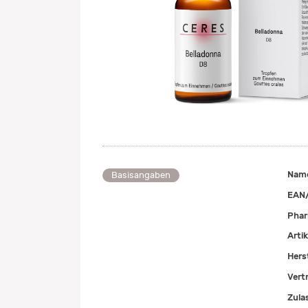
Nam
Basisangaben
EAN
Pha
Arti
Herst
Vert
Zula