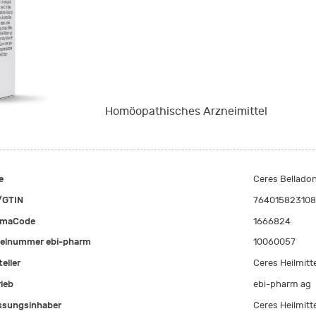
Homöopathisches Arzneimittel
e
Ceres Bellado
/GTIN
764015823108
rmaCode
1666824
kelnummer ebi-pharm
10060057
eller
Ceres Heilmitt
rieb
ebi-pharm ag
ssungsinhaber
Ceres Heilmitt