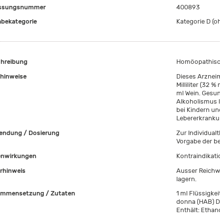
assungsnummer
400893
bekategorie
Kategorie D (oh
hreibung
Homöopathisch
hinweise
Dieses Arzneim
Milliliter (32 
ml Wein. Gesund
Alkoholismus l
bei Kindern un
Lebererkrankun
ndung / Dosierung
Zur Individua
Vorgabe der b
nwirkungen
Kontraindikat
rhinweis
Ausser Reichwe
lagern.
mmensetzung / Zutaten
1 ml Flüssigkei
donna (HAB) D8
Enthält: Ethan