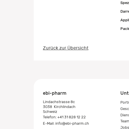
Spez
Darr
Appl
Pack
Zurück zur Übersicht
ebi-pharm
Unt
Lindachstrasse 8c
Port
3038
Kirchlindach
Gesc
Schweiz
Dien
Telefon:
+41 31 828 12 22
Tea
E-Mail:
info@ebi-pharm.ch
Job