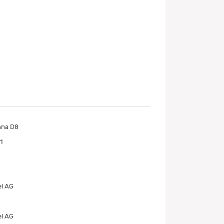
nna D8
1
el AG
el AG