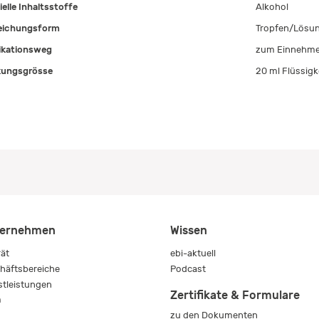
ielle Inhaltsstoffe
Alkohol
eichungsform
Tropfen/Lösu
ikationsweg
zum Einnehm
ungsgrösse
20 ml Flüssigk
ernehmen
Wissen
rät
ebi-aktuell
häftsbereiche
Podcast
stleistungen
Zertifikate & Formulare
m
zu den Dokumenten
s