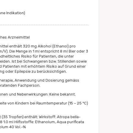
ne Indikation)
es Arzneimittel
ittel enthält 320 mg Alkohol (Ethanol) pro
% m/V). Die Menge in 1 ml entspricht 8 ml Bier oder 3
heitliches Risiko für Patienten, die unter
eiden. Ist bei Schwangeren bzw. Stillenden sowie
d Patienten mit erhöhtem Risiko auf Grund einer
g oder Epilepsie zu berücksichtigen.
ltherapie, Anwendung und Dosierung gemäss
eratenden Fachperson.
ionen und Nebenwirkungen: Keine bekannt.
ite von Kindern bei Raumtemperatur (15 – 25 °C)
t (35 Tropfen) enthält: Wirkstoff: Atropa bella-
 1.0 ml Hilfsstoffe: Ethanolum, Aqua purificata
olum 40 Vol.-%