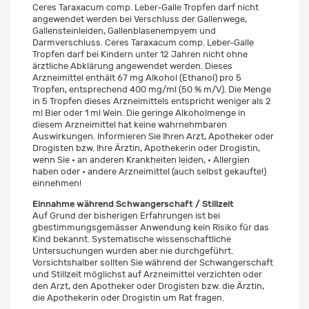
Ceres Taraxacum comp. Leber-Galle Tropfen darf nicht
angewendet werden bei Verschluss der Gallenwege,
Gallensteinleiden, Gallenblasenempyem und
Darmverschluss. Ceres Taraxacum comp. Leber-Galle
Tropfen darf bei Kindern unter 12 Jahren nicht ohne
ärztliche Abklärung angewendet werden. Dieses
Arzneimittel enthält 67 mg Alkohol (Ethanol) pro 5
Tropfen, entsprechend 400 mg/ml (50 % m/V). Die Menge
in 5 Tropfen dieses Arzneimittels entspricht weniger als 2
ml Bier oder 1 ml Wein. Die geringe Alkoholmenge in
diesem Arzneimittel hat keine wahrnehmbaren
Auswirkungen. Informieren Sie Ihren Arzt, Apotheker oder
Drogisten bzw. Ihre Ärztin, Apothekerin oder Drogistin,
wenn Sie • an anderen Krankheiten leiden, • Allergien
haben oder • andere Arzneimittel (auch selbst gekaufte!)
einnehmen!
Einnahme während Schwangerschaft / Stillzeit
Auf Grund der bisherigen Erfahrungen ist bei
gbestimmungsgemässer Anwendung kein Risiko für das
Kind bekannt. Systematische wissenschaftliche
Untersuchungen wurden aber nie durchgeführt.
Vorsichtshalber sollten Sie während der Schwangerschaft
und Stillzeit möglichst auf Arzneimittel verzichten oder
den Arzt, den Apotheker oder Drogisten bzw. die Ärztin,
die Apothekerin oder Drogistin um Rat fragen.