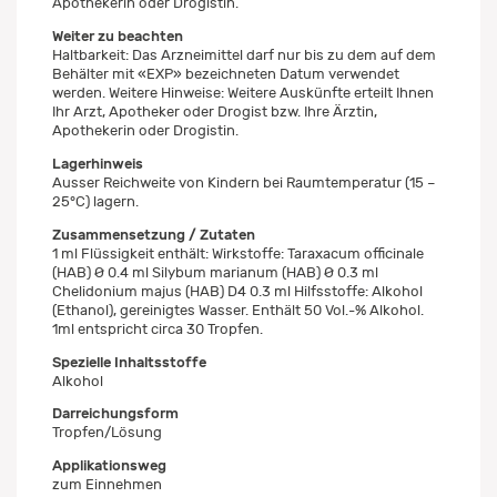
Apothekerin oder Drogistin.
Weiter zu beachten
Haltbarkeit: Das Arzneimittel darf nur bis zu dem auf dem
Behälter mit «EXP» bezeichneten Datum verwendet
werden. Weitere Hinweise: Weitere Auskünfte erteilt Ihnen
Ihr Arzt, Apotheker oder Drogist bzw. Ihre Ärztin,
Apothekerin oder Drogistin.
Lagerhinweis
Ausser Reichweite von Kindern bei Raumtemperatur (15 –
25°C) lagern.
Zusammensetzung / Zutaten
1 ml Flüssigkeit enthält: Wirkstoffe: Taraxacum officinale
(HAB) Ø 0.4 ml Silybum marianum (HAB) Ø 0.3 ml
Chelidonium majus (HAB) D4 0.3 ml Hilfsstoffe: Alkohol
(Ethanol), gereinigtes Wasser. Enthält 50 Vol.-% Alkohol.
1ml entspricht circa 30 Tropfen.
Spezielle Inhaltsstoffe
Alkohol
Darreichungsform
Tropfen/Lösung
Applikationsweg
zum Einnehmen