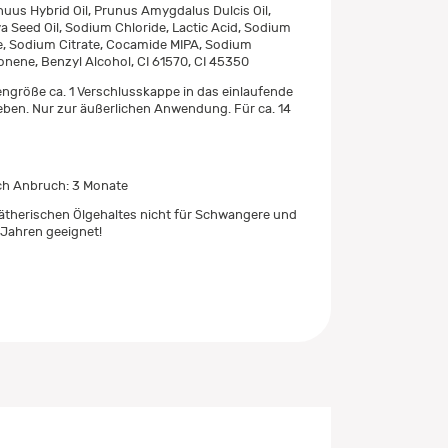
uus Hybrid Oil, Prunus Amygdalus Dulcis Oil,
a Seed Oil, Sodium Chloride, Lactic Acid, Sodium
, Sodium Citrate, Cocamide MIPA, Sodium
nene, Benzyl Alcohol, CI 61570, CI 45350
größe ca. 1 Verschlusskappe in das einlaufende
ben. Nur zur äußerlichen Anwendung. Für ca. 14
ch Anbruch: 3 Monate
ätherischen Ölgehaltes nicht für Schwangere und
 Jahren geeignet!