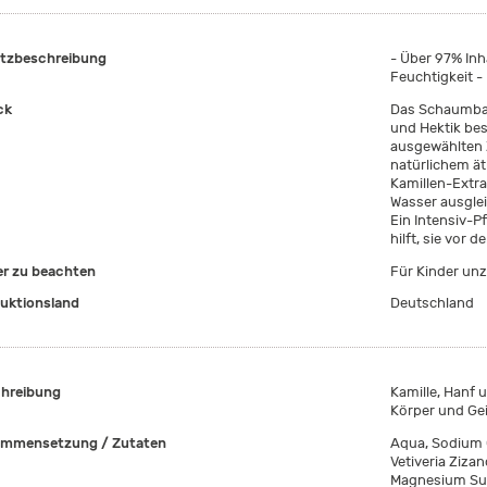
tzbeschreibung
- Über 97% Inh
Feuchtigkeit -
ck
Das Schaumbad
und Hektik be
ausgewählten 
natürlichem ät
Kamillen-Extr
Wasser ausgle
Ein Intensiv-P
hilft, sie vor
er zu beachten
Für Kinder un
uktionsland
Deutschland
hreibung
Kamille, Hanf 
Körper und Gei
mmensetzung / Zutaten
Aqua, Sodium 
Vetiveria Zizan
Magnesium Sulf