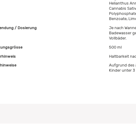
Helianthus Ann
Cannabis Sativ
Polyphosphate
Benzoate, Limo
ndung / Dosierung
Je nach Wannen
Badewasser ge
Vollbäder.
ungsgrösse
500 ml
rhinweis
Haltbarkeit na
hinweise
Aufgrund des 
Kinder unter 3