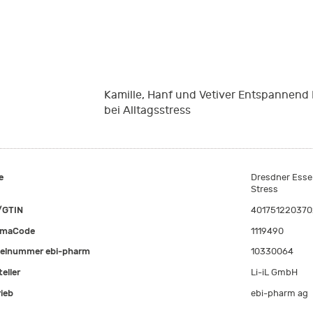
Kamille, Hanf und Vetiver Entspannend 
bei Alltagsstress
e
Dresdner Esse
Stress
/GTIN
401751220370
rmaCode
1119490
kelnummer ebi-pharm
10330064
eller
Li-iL GmbH
rieb
ebi-pharm ag