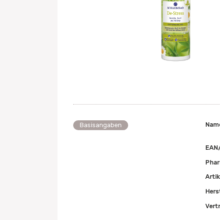
Nam
Basisangaben
EAN
Pha
Arti
Herst
Vert