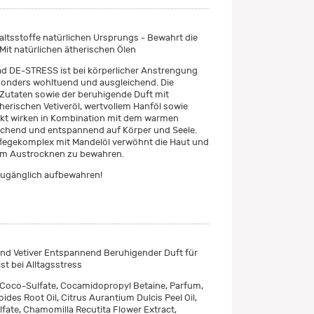
altsstoffe natürlichen Ursprungs - Bewahrt die
 Mit natürlichen ätherischen Ölen
 DE-STRESS ist bei körperlicher Anstrengung
sonders wohltuend und ausgleichend. Die
Zutaten sowie der beruhigende Duft mit
herischen Vetiveröl, wertvollem Hanföl sowie
akt wirken in Kombination mit dem warmen
ichend und entspannend auf Körper und Seele.
flegekomplex mit Mandelöl verwöhnt die Haut und
 dem Austrocknen zu bewahren.
zugänglich aufbewahren!
und Vetiver Entspannend Beruhigender Duft für
st bei Alltagsstress
Coco-Sulfate, Cocamidopropyl Betaine, Parfum,
oides Root Oil, Citrus Aurantium Dulcis Peel Oil,
ate, Chamomilla Recutita Flower Extract,