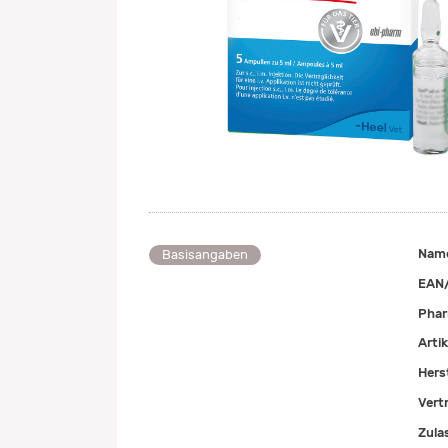
Nam
Basisangaben
EAN
Pha
Arti
Herst
Vert
Zula