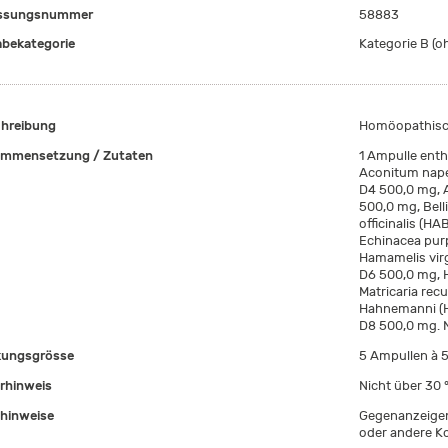
assungsnummer
58883
bekategorie
Kategorie B (oh
hreibung
Homöopathisch
mmensetzung / Zutaten
1 Ampulle enth
Aconitum nape
D4 500,0 mg, A
500,0 mg, Bell
officinalis (H
Echinacea purp
Hamamelis virg
D6 500,0 mg, 
Matricaria rec
Hahnemanni (H
D8 500,0 mg. N
ungsgrösse
5 Ampullen à 5
rhinweis
Nicht über 30 °
hinweise
Gegenanzeigen
oder andere Kor