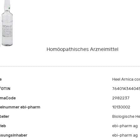
Homöopathisches Arzneimittel
e
Heel Arnica co
/GTIN
76401434404
rmaCode
2982237
kelnummer ebi-pharm
10130002
eller
Biologische He
rieb
ebi-pharm ag
ssungsinhaber
ebi-pharm ag