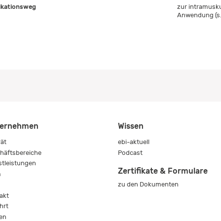
ikationsweg
zur intramusk
Anwendung (s.
ernehmen
Wissen
rät
ebi-aktuell
häftsbereiche
Podcast
stleistungen
Zertifikate & Formulare
m
zu den Dokumenten
s
akt
hrt
en