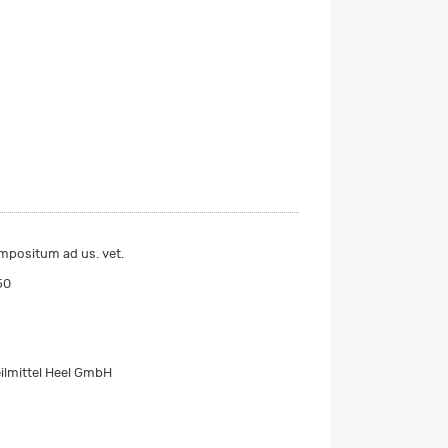
mpositum ad us. vet.
50
ilmittel Heel GmbH