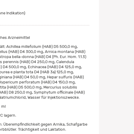
ne Indikation)
es Arzneimittel
ält: Achillea millefolium (HAB) D5 500,0 mg,
llus (HAB) D4 300,0 mg, Arnica montana (HAB)
tropa bella-donna (HAB) D4 (Ph. Eur. Hom. 1.1.3)
is perennis (HAB) D4 250,0 mg, Calendula
AB) D4 500,0 mg, Echinacea (HAB) D4 125,0 mg,
urea e planta tota D4 (HAB 3a) 125,0 mg,
iniana (HAB) D4 50,0 mg, Hepar sulfuris (HAB)
Hypericum perforatum (HAB) D4 150,0 mg,
utita (HAB) D5 500,0 mg, Mercurius solubilis
AB) D8 250,0 mg, Symphytum officinale (HAB)
atriumchlorid, Wasser für Injektionszwecke.
 ml
C lagern.
: Überempfindlichkeit gegen Arnika, Schafgarbe
bblütler. Trächtigkeit und Laktation.