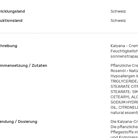
icklungsland
Schweiz
uktionsland
Schweiz
hreibung
Kalyana - Crem
Feuchtigkeitsh
sonnenstrapazi
mmensetzung / Zutaten
Pflanzliche C
Rosenöl • Natü
Hypoallergen 
TRIGLYCERIDE
STEARATE CIT
STEARATE; SI
CETEARYL AL
SODIUM HYDR
OIL; CITRONEL
natural essenti
ndung / Dosierung
Die Kalyana-Cr
Die pflanzlich
Pflegestoffe i
und Kompresse