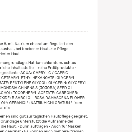
e 8, mit Natrium chloratum Reguliert den
aushalt, bei trockener Haut, zur Pflege
erter Haut.
remengrundlage, Natrium chloratum, echtes
rliche Inhaltsstoffe – keine Erdölprodukte •
Ingredients: AQUA; CAPRYLIC / CAPRIC
; CETEARYL ETHYLHEXANOATE; GLYCERYL
RATE; PENTYLENE GLYCOL; GLYCERIN; GLYCERYL
MMONDSIA CHINENSIS (JOJOBA) SEED OIL;
COHOL; TOCOPHERYL ACETATE; CARBOMER;
OXIDE; BISABOLOL; ROSA DAMASCENA FLOWER
LOL*; GERANIOL*; NATRIUM CHLORATUM * from
al oils
emen sind gut zur täglichen Hautpflege geeignet.
e Grundlage unterstützt die Aufnahme der
n die Haut. • Dünn auftragen • Auch für Masken
n geeignet • Es können auch mehrere Cremen