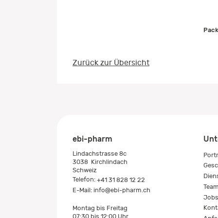
Pack
Zurück zur Übersicht
ebi-pharm
Unt
Lindachstrasse 8c
Port
3038
Kirchlindach
Gesc
Schweiz
Dien
Telefon:
+41 31 828 12 22
Tea
E-Mail:
info@ebi-pharm.ch
Job
Kont
Montag bis Freitag
07:30 bis 12:00 Uhr