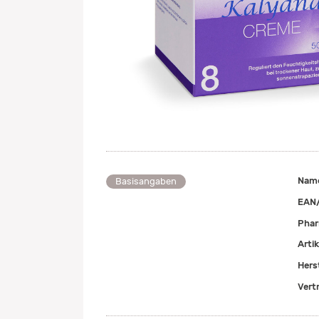
Nam
Basisangaben
EAN
Pha
Arti
Herst
Vert