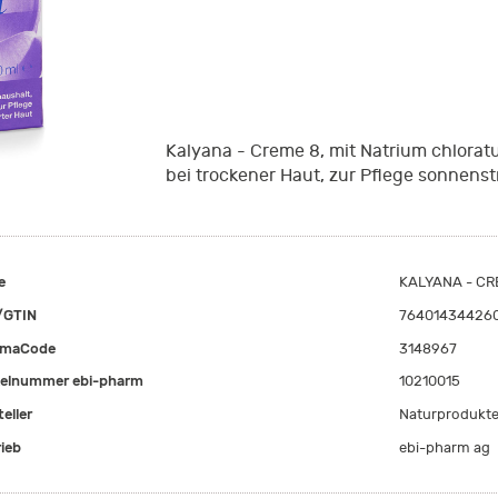
Kalyana - Creme 8, mit Natrium chlorat
bei trockener Haut, zur Pflege sonnenst
e
KALYANA - CRE
/GTIN
76401434426
rmaCode
3148967
kelnummer ebi-pharm
10210015
eller
Naturprodukte
rieb
ebi-pharm ag