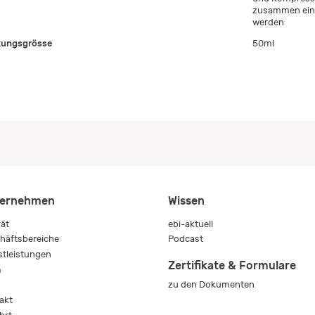
zusammen eing
werden
ungsgrösse
50ml
ernehmen
Wissen
rät
ebi-aktuell
häftsbereiche
Podcast
stleistungen
Zertifikate & Formulare
m
zu den Dokumenten
s
akt