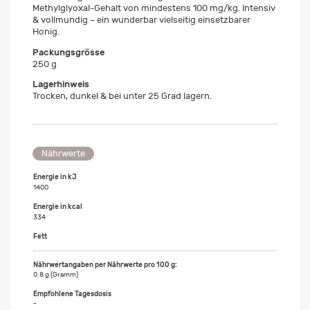
Methylglyoxal-Gehalt von mindestens 100 mg/kg. Intensiv
& vollmundig – ein wunderbar vielseitig einsetzbarer
Honig.
Packungsgrösse
250 g
Lagerhinweis
Trocken, dunkel & bei unter 25 Grad lagern.
Nährwerte
Energie in kJ
1400
Energie in kcal
334
Fett
0,8 g (Gramm)
-