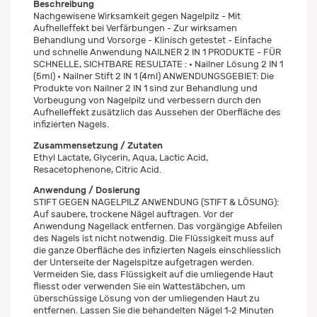
Beschreibung
Nachgewisene Wirksamkeit gegen Nagelpilz - Mit
Aufhelleffekt bei Verfärbungen - Zur wirksamen
Behandlung und Vorsorge - Klinisch getestet - Einfache
und schnelle Anwendung NAILNER 2 IN 1 PRODUKTE - FÜR
SCHNELLE, SICHTBARE RESULTATE : • Nailner Lösung 2 IN 1
(5ml) • Nailner Stift 2 IN 1 (4ml) ANWENDUNGSGEBIET: Die
Produkte von Nailner 2 IN 1 sind zur Behandlung und
Vorbeugung von Nagelpilz und verbessern durch den
Aufhelleffekt zusätzlich das Aussehen der Oberfläche des
infizierten Nagels.
Zusammensetzung / Zutaten
Ethyl Lactate, Glycerin, Aqua, Lactic Acid,
Resacetophenone, Citric Acid.
Anwendung / Dosierung
STIFT GEGEN NAGELPILZ ANWENDUNG (STIFT & LÖSUNG):
Auf saubere, trockene Nägel auftragen. Vor der
Anwendung Nagellack entfernen. Das vorgängige Abfeilen
des Nagels ist nicht notwendig. Die Flüssigkeit muss auf
die ganze Oberfläche des infizierten Nagels einschliesslich
der Unterseite der Nagelspitze aufgetragen werden.
Vermeiden Sie, dass Flüssigkeit auf die umliegende Haut
fliesst oder verwenden Sie ein Wattestäbchen, um
überschüssige Lösung von der umliegenden Haut zu
entfernen. Lassen Sie die behandelten Nägel 1-2 Minuten