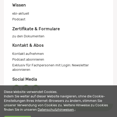
Wissen
ebi-aktuell
Podcast
Zertifikate & Formulare
zu den Dokumenten
Kontakt & Abos
Kontakt aufnehmen
Podcast abonnieren
Exklusiv für Fachpersonen mit Login: Newsletter
abonnieren
Social Media
Diese Website verwendet Cookies.
Indem Sie weiter auf dieser Website navigieren, ohne die Cookie-
Einstellungen Ihres Internet-Browsers zu ändern, stimmen Sie
unserer Verwendung von Cookies zu. Weitere Hinweise zu Cookies
Impressum
Datenschutz
© 2026 ebi-pharm ag
finden Sie in unseren
Datenschutzhinweisen
.;