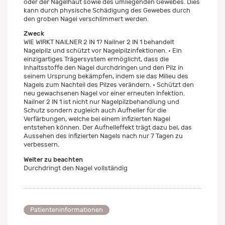
oder der Nagelhaut sowie des umliegenden Gewebes. Dies
kann durch physische Schädigung des Gewebes durch
den groben Nagel verschlimmert werden.
Zweck
WIE WIRKT NAILNER 2 IN 1? Nailner 2 IN 1 behandelt
Nagelpilz und schützt vor Nagelpilzinfektionen. • Ein
einzigartiges Trägersystem ermöglicht, dass die
Inhaltsstoffe den Nagel durchdringen und den Pilz in
seinem Ursprung bekämpfen, indem sie das Milieu des
Nagels zum Nachteil des Pilzes verändern. • Schützt den
neu gewachsenen Nagel vor einer erneuten Infektion.
Nailner 2 IN 1 ist nicht nur Nagelpilzbehandlung und
Schutz sondern zugleich auch Aufheller für die
Verfärbungen, welche bei einem infizierten Nagel
entstehen können. Der Aufhelleffekt trägt dazu bei, das
Aussehen des infizierten Nagels nach nur 7 Tagen zu
verbessern.
Weiter zu beachten
Durchdringt den Nagel vollständig
Patienteninformationen