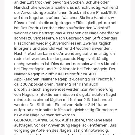
an der Luft trocknen bevor Sie Socken, Schuhe oder
Handschuhe wieder anziehen. Es ist nicht nötig, während
der Anwendung zusätzlichen Druck mit dem Pinsel/Stift
auf den Nagel auszuüben. Waschen Sie ihre Hände bzw.
Füsse nicht, bis die aufgetragene Flüssigkeit getrocknet
ist. Das Produkt enthält einen aufhellenden Wirkstoff
welcher dazu beiträgt, das Aussehen der Nageloberfläche
schnell zu verbessern. Nach Gebrauch den Stift oder das
Fläschchen wieder gut verschliessen. Zweimal täglich
(morgens und abends) während 4 Wochen anwenden.
Nach 4 Wochen kann die Anwendung auf einmal täglich
reduziert werden, bis der gesunde Nagel vollständig
nachgewachsen ist. Dies dauert normalerweise 6 Monate
bei Fingernägeln und 9-12 Monate bei Zehennägeln. Der
Nailner Nagelpilz-Stift 2 IN 1 reicht für ca. 400
Applikationen. Nailner Nagelpilz-Lösung 2 IN 1 reicht für
ca. 300 Applikationen. Nailner 2 IN 1 kann auch
prophylaktisch angewendet werden. Zur Verhinderung
von Nagelpilzinfektionen müssen die gefährdeten Nägel
mindestens einmal täglich mit Nailner 2 IN 1 behandelt
werden. Der Stift oder Pinsel von Nailner 2 IN 1 kann
aufgrund der Inhaltsstoffe auch gleichzeitig für mehrere
bzw. alle Nägel verwendet werden.
GEBRAUCHSANWEISUNG: Auf saubere, trockene Nägel
auftragen. Vor der Anwendung Nagellack entfernen. Das
vorgängige Abfeilen des Nagels ist nicht notwendig.