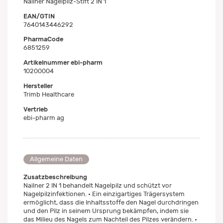
Nailner Nagelpilz-Stift 2 IN 1
EAN/GTIN
7640143446292
PharmaCode
6851259
Artikelnummer ebi-pharm
10200004
Hersteller
Trimb Healthcare
Vertrieb
ebi-pharm ag
Allgemeine Daten
Zusatzbeschreibung
Nailner 2 IN 1 behandelt Nagelpilz und schützt vor
Nagelpilzinfektionen. • Ein einzigartiges Trägersystem
ermöglicht, dass die Inhaltsstoffe den Nagel durchdringen
und den Pilz in seinem Ursprung bekämpfen, indem sie
das Milieu des Nagels zum Nachteil des Pilzes verändern. •