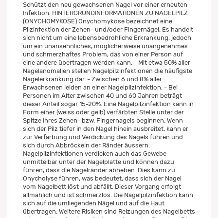
Schützt den neu gewachsenen Nagel vor einer erneuten
Infektion. HINTERGRUNDINFORMATIONEN ZU NAGELPILZ
(ONYCHOMYKOSE) Onychomykose bezeichnet eine
Pilzinfektion der Zehen- und/oder Fingernägel. Es handelt
sich nicht um eine lebensbedrohliche Erkrankung, jedoch
um ein unansehnliches, möglicherweise unangenehmes
und schmerzhaftes Problem, das von einer Person auf
eine andere übertragen werden kann. - Mit etwa 50% aller
Nagelanomalien stellen Nagelpilzinfektionen die häufigste
Nagelerkrankung dar. - Zwischen 6 und 8% aller
Erwachsenen leiden an einer Nagelpilzinfektion. - Bei
Personen im Alter zwischen 40 und 60 Jahren beträgt
dieser Anteil sogar 15-20%. Eine Nagelpilzinfektion kann in
Form einer (weiss oder gelb) verfärbten Stelle unter der
Spitze Ihres Zehen- bzw. Fingernagels beginnen. Wenn
sich der Pilz tiefer in den Nagel hinein ausbreitet, kann er
zur Verfärbung und Verdickung des Nagels führen und
sich durch Abbröckeln der Ränder äussern.
Nagelpilzinfektionen verdicken auch das Gewebe
unmittelbar unter der Nagelplatte und können dazu
führen, dass die Nagelränder abheben. Dies kann zu
Onycholyse führen, was bedeutet, dass sich der Nagel
vom Nagelbett löst und abfällt. Dieser Vorgang erfolgt
allmählich und ist schmerzlos. Die Nagelpilzinfektion kann
sich auf die umliegenden Nägel und auf die Haut
übertragen. Weitere Risiken sind Reizungen des Nagelbetts