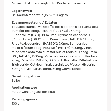
Arzneimittel unzugänglich für Kinder aufbewahren.
Lagerhinweis
Bei Raumtemperatur (15–25°C) lagern.
Zusammensetzung / Zutaten
1 g Salbe enthält : Wirkstoffe: Bellis perennis ex planta tota
cum floribus spag, Peka D8 (HAB 47a) 23,0mg,
Euphorbium (HAB) D8 14,0mg, Hydrastis canadensis
(Ph.Eur.Hom.) D8 12,5mg, Kreosotum (HAB) D12 11,5mg,
Rhus toxicodendron (HAB) D12 9,0mg, Sempervivum
majoris folium spag. Peka D8 (HAB 47a) 10,0mg, Vinca
minor ex planta tota cum floribus et radicibus spag. Peka
D8 (HAB 47a) 27,0mg, Viola tricolor ex herba cum floribus
spag, Peka D8 (HAB 47a) 33,0mg Hilfsstoffe: Mittelkettige
Triglyceride, Cetylpalminat, gereinigtes Wasser, Glycerin,
60mg Cetylistearylalkohol, 60mg Cetylalkohol.
Darreichungsform
Salbe
Applikationsweg
zur Anwendung auf der Haut
Packungsgrösse
100 g