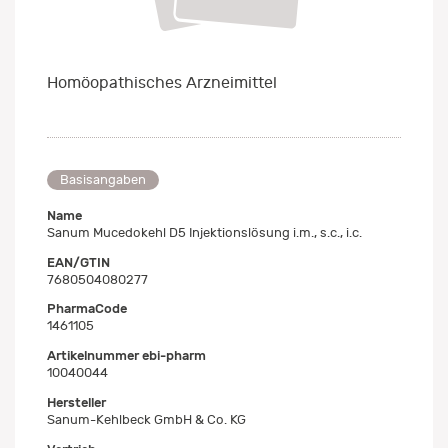
Homöopathisches Arzneimittel
Basisangaben
Name
Sanum Mucedokehl D5 Injektionslösung i.m., s.c., i.c.
EAN/GTIN
7680504080277
PharmaCode
1461105
Artikelnummer ebi-pharm
10040044
Hersteller
Sanum-Kehlbeck GmbH & Co. KG