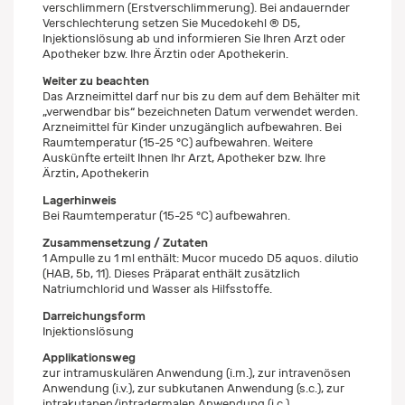
verschlimmern (Erstverschlimmerung). Bei andauernder
Verschlechterung setzen Sie Mucedokehl ® D5,
Injektionslösung ab und informieren Sie Ihren Arzt oder
Apotheker bzw. Ihre Ärztin oder Apothekerin.
Weiter zu beachten
Das Arzneimittel darf nur bis zu dem auf dem Behälter mit
„verwendbar bis“ bezeichneten Datum verwendet werden.
Arzneimittel für Kinder unzugänglich aufbewahren. Bei
Raumtemperatur (15-25 °C) aufbewahren. Weitere
Auskünfte erteilt Ihnen Ihr Arzt, Apotheker bzw. Ihre
Ärztin, Apothekerin
Lagerhinweis
Bei Raumtemperatur (15-25 °C) aufbewahren.
Zusammensetzung / Zutaten
1 Ampulle zu 1 ml enthält: Mucor mucedo D5 aquos. dilutio
(HAB, 5b, 11). Dieses Präparat enthält zusätzlich
Natriumchlorid und Wasser als Hilfsstoffe.
Darreichungsform
Injektionslösung
Applikationsweg
zur intramuskulären Anwendung (i.m.), zur intravenösen
Anwendung (i.v.), zur subkutanen Anwendung (s.c.), zur
intrakutanen/intradermalen Anwendung (i.c.)