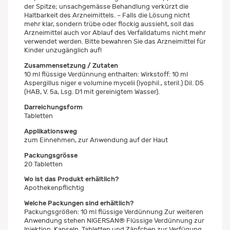
der Spitze; unsachgemässe Behandlung verkürzt die
Haltbarkeit des Arzneimittels. – Falls die Lösung nicht
mehr klar, sondern trübe oder flockig aussieht, soll das
Arzneimittel auch vor Ablauf des Verfalldatums nicht mehr
verwendet werden. Bitte bewahren Sie das Arzneimittel für
Kinder unzugänglich auf!
Zusammensetzung / Zutaten
10 ml flüssige Verdünnung enthalten: Wirkstoff: 10 ml
Aspergillus niger e volumine mycelii (lyophil., steril.) Dil. D5
(HAB, V. 5a, Lsg. D1 mit gereinigtem Wasser).
Darreichungsform
Tabletten
Applikationsweg
zum Einnehmen, zur Anwendung auf der Haut
Packungsgrösse
20 Tabletten
Wo ist das Produkt erhältlich?
Apothekenpflichtig
Welche Packungen sind erhältlich?
Packungsgrößen: 10 ml flüssige Verdünnung Zur weiteren
Anwendung stehen NIGERSAN® Flüssige Verdünnung zur
Injektion, Kapseln, Tabletten und Zäpfchen zur Verfügung.