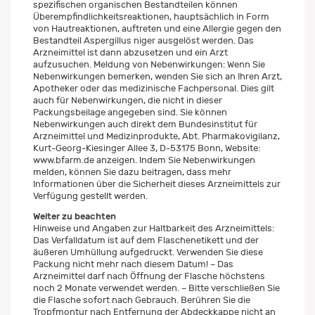
spezifischen organischen Bestandteilen können
Überempfindlichkeitsreaktionen, hauptsächlich in Form
von Hautreaktionen, auftreten und eine Allergie gegen den
Bestandteil Aspergillus niger ausgelöst werden. Das
Arzneimittel ist dann abzusetzen und ein Arzt
aufzusuchen. Meldung von Nebenwirkungen: Wenn Sie
Nebenwirkungen bemerken, wenden Sie sich an Ihren Arzt,
Apotheker oder das medizinische Fachpersonal. Dies gilt
auch für Nebenwirkungen, die nicht in dieser
Packungsbeilage angegeben sind. Sie können
Nebenwirkungen auch direkt dem Bundesinstitut für
Arzneimittel und Medizinprodukte, Abt. Pharmakovigilanz,
Kurt-Georg-Kiesinger Allee 3, D-53175 Bonn, Website:
www.bfarm.de anzeigen. Indem Sie Nebenwirkungen
melden, können Sie dazu beitragen, dass mehr
Informationen über die Sicherheit dieses Arzneimittels zur
Verfügung gestellt werden.
Weiter zu beachten
Hinweise und Angaben zur Haltbarkeit des Arzneimittels:
Das Verfalldatum ist auf dem Flaschenetikett und der
äußeren Umhüllung aufgedruckt. Verwenden Sie diese
Packung nicht mehr nach diesem Datum! – Das
Arzneimittel darf nach Öffnung der Flasche höchstens
noch 2 Monate verwendet werden. – Bitte verschließen Sie
die Flasche sofort nach Gebrauch. Berühren Sie die
Tropfmontur nach Entfernung der Abdeckkappe nicht an