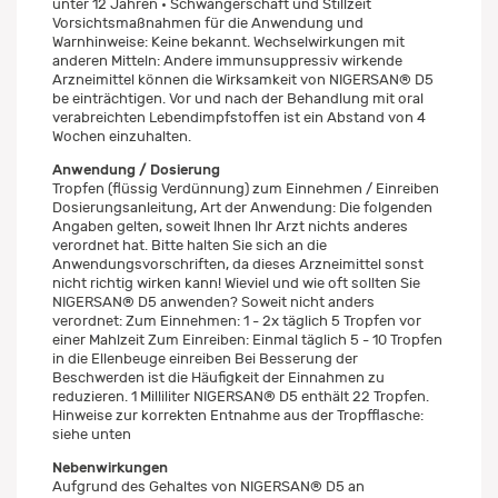
unter 12 Jahren • Schwangerschaft und Stillzeit
Vorsichtsmaßnahmen für die Anwendung und
Warnhinweise: Keine bekannt. Wechselwirkungen mit
anderen Mitteln: Andere immunsuppressiv wirkende
Arzneimittel können die Wirksamkeit von NIGERSAN® D5
be einträchtigen. Vor und nach der Behandlung mit oral
verabreichten Lebendimpfstoffen ist ein Abstand von 4
Wochen einzuhalten.
Anwendung / Dosierung
Tropfen (flüssig Verdünnung) zum Einnehmen / Einreiben
Dosierungsanleitung, Art der Anwendung: Die folgenden
Angaben gelten, soweit Ihnen Ihr Arzt nichts anderes
verordnet hat. Bitte halten Sie sich an die
Anwendungsvorschriften, da dieses Arzneimittel sonst
nicht richtig wirken kann! Wieviel und wie oft sollten Sie
NIGERSAN® D5 anwenden? Soweit nicht anders
verordnet: Zum Einnehmen: 1 - 2x täglich 5 Tropfen vor
einer Mahlzeit Zum Einreiben: Einmal täglich 5 - 10 Tropfen
in die Ellenbeuge einreiben Bei Besserung der
Beschwerden ist die Häufigkeit der Einnahmen zu
reduzieren. 1 Milliliter NIGERSAN® D5 enthält 22 Tropfen.
Hinweise zur korrekten Entnahme aus der Tropfflasche:
siehe unten
Nebenwirkungen
Aufgrund des Gehaltes von NIGERSAN® D5 an