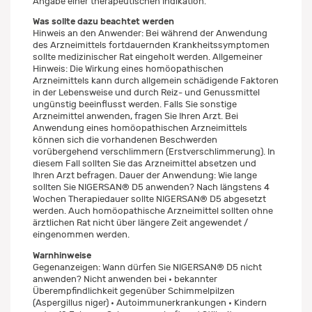
Angabe einer therapeutischen Indikation.
Was sollte dazu beachtet werden
Hinweis an den Anwender: Bei während der Anwendung
des Arzneimittels fortdauernden Krankheitssymptomen
sollte medizinischer Rat eingeholt werden. Allgemeiner
Hinweis: Die Wirkung eines homöopathischen
Arzneimittels kann durch allgemein schädigende Faktoren
in der Lebensweise und durch Reiz- und Genussmittel
ungünstig beeinflusst werden. Falls Sie sonstige
Arzneimittel anwenden, fragen Sie Ihren Arzt. Bei
Anwendung eines homöopathischen Arzneimittels
können sich die vorhandenen Beschwerden
vorübergehend verschlimmern (Erstverschlimmerung). In
diesem Fall sollten Sie das Arzneimittel absetzen und
Ihren Arzt befragen. Dauer der Anwendung: Wie lange
sollten Sie NIGERSAN® D5 anwenden? Nach längstens 4
Wochen Therapiedauer sollte NIGERSAN® D5 abgesetzt
werden. Auch homöopathische Arzneimittel sollten ohne
ärztlichen Rat nicht über längere Zeit angewendet /
eingenommen werden.
Warnhinweise
Gegenanzeigen: Wann dürfen Sie NIGERSAN® D5 nicht
anwenden? Nicht anwenden bei • bekannter
Überempfindlichkeit gegenüber Schimmelpilzen
(Aspergillus niger) • Autoimmunerkrankungen • Kindern