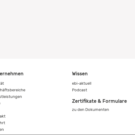
ernehmen
Wissen
rät
ebi-aktuell
häftsbereiche
Podcast
stleistungen
Zertifikate & Formulare
m
zu den Dokumenten
s
akt
hrt
en