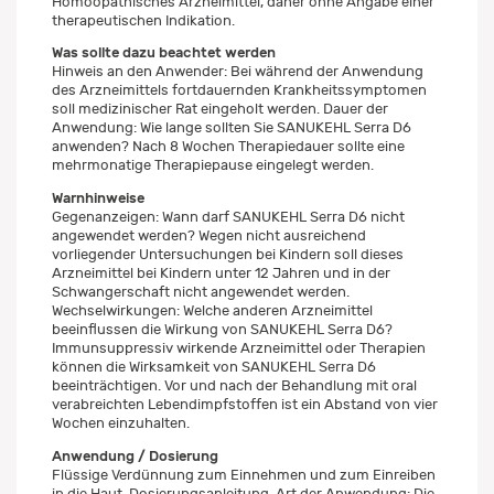
Homöopathisches Arzneimittel, daher ohne Angabe einer
therapeutischen Indikation.
Was sollte dazu beachtet werden
Hinweis an den Anwender: Bei während der Anwendung
des Arzneimittels fortdauernden Krankheitssymptomen
soll medizinischer Rat eingeholt werden. Dauer der
Anwendung: Wie lange sollten Sie SANUKEHL Serra D6
anwenden? Nach 8 Wochen Therapiedauer sollte eine
mehrmonatige Therapiepause eingelegt werden.
Warnhinweise
Gegenanzeigen: Wann darf SANUKEHL Serra D6 nicht
angewendet werden? Wegen nicht ausreichend
vorliegender Untersuchungen bei Kindern soll dieses
Arzneimittel bei Kindern unter 12 Jahren und in der
Schwangerschaft nicht angewendet werden.
Wechselwirkungen: Welche anderen Arzneimittel
beeinflussen die Wirkung von SANUKEHL Serra D6?
Immunsuppressiv wirkende Arzneimittel oder Therapien
können die Wirksamkeit von SANUKEHL Serra D6
beeinträchtigen. Vor und nach der Behandlung mit oral
verabreichten Lebendimpfstoffen ist ein Abstand von vier
Wochen einzuhalten.
Anwendung / Dosierung
Flüssige Verdünnung zum Einnehmen und zum Einreiben
in die Haut. Dosierungsanleitung, Art der Anwendung: Die