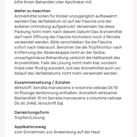
bitte Ihrem Behandler oder Apotheker mit.
Weiter zu beachten
Arzneimittel sollen für Kinder unzugänglich aufbewahrt
werden! Das Verfalldatum ist auf der Flasche und der
äußeren Umhüllung aufgedruckt. Verwenden Sie diese
Packung nicht mehr nach diesem Datum! Das Arzneimittel
darf nach Öffnung der Flasche höchstens noch 2 Monate
verwendet werden. Bitte verschließen Sie die Flasche
sofort nach Gebrauch. Berühren Sie die Tropfmontur nach
Entfernung der Abdeckkappe nicht an der Spitze;
unsachgemässe Behandlung verkürzt die Haltbarkeit des
Arzneimittels. Falls die Lösung nicht mehr klar, sondern
trübe oder flockig aussieht, soll das Arzneimittel auch vor
Ablauf des Verfalldatums nicht mehr verwendet werden.
Zusammensetzung / Zutaten
Wirkstoff: Serratia marcescens e volumine cellulae D6 10
ml flüssige Verdünnung enthalten: Arzneilich wirksamer
Bestandteil: 10 ml Serratia marcescens e volumine cellulae
D6 dil. (HAB, Vorschrift 5a).
Darreichungsform
Tropfen/Lösung
Applikationsweg
zum Einnehmen, zur Anwendung auf der Haut