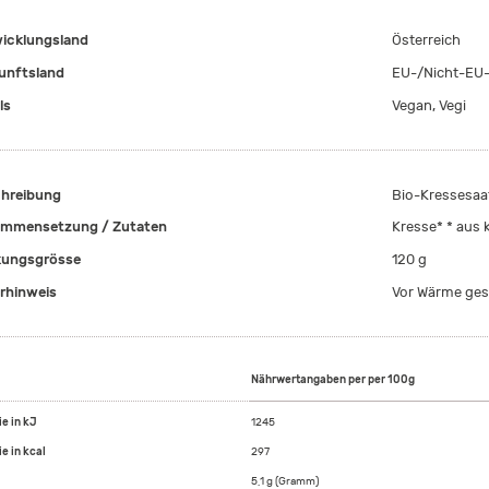
icklungsland
Österreich
unftsland
EU-/Nicht-EU-
ls
Vegan, Vegi
hreibung
Bio-Kressesaa
mmensetzung / Zutaten
Kresse* * aus 
ungsgrösse
120 g
rhinweis
Vor Wärme ges
Nährwertangaben per per 100g
ie in kJ
1245
e in kcal
297
5,1 g (Gramm)