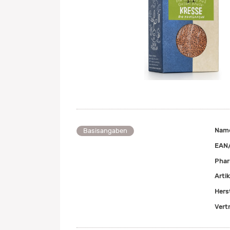
Nam
Basisangaben
EAN
Pha
Arti
Herst
Vert