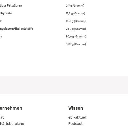
tigte Fettsäuren
0,7 g (Gramm)
nhydrate
17,2 g (Gramm)
r
14,6 g (Gramm)
ngsfasern/Ballaststoffe
25,7 g (Gramm)
ss
30,6 g (Gramm)
0,07 g (Gramm)
ernehmen
Wissen
rät
ebi-aktuell
häftsbereiche
Podcast