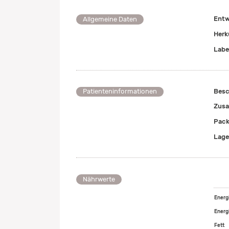
Entw
Allgemeine Daten
Herk
Labe
Besc
Patienteninformationen
Zusa
Pack
Lage
Nährwerte
Energ
Energi
Fett