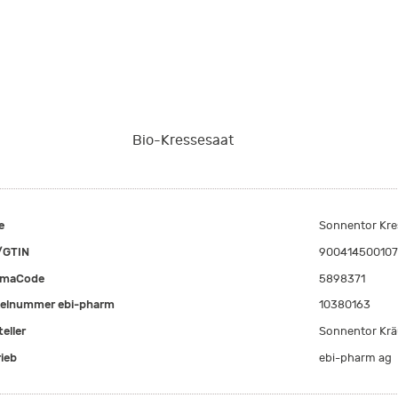
Bio-Kressesaat
e
Sonnentor Kre
/GTIN
900414500107
rmaCode
5898371
kelnummer ebi-pharm
10380163
eller
Sonnentor Kr
rieb
ebi-pharm ag