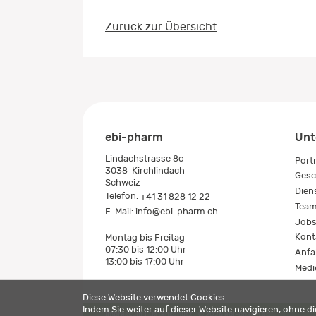
Zurück zur Übersicht
ebi-pharm
Unt
Lindachstrasse 8c
Port
3038
Kirchlindach
Gesc
Schweiz
Dien
Telefon:
+41 31 828 12 22
Tea
E-Mail:
info@ebi-pharm.ch
Job
Kont
Montag bis Freitag
07:30 bis 12:00 Uhr
Anfa
13:00 bis 17:00 Uhr
Medi
Diese Website verwendet Cookies.
Indem Sie weiter auf dieser Website navigieren, ohne 
Impressum
Datenschutz
© 2026 ebi-pharm ag