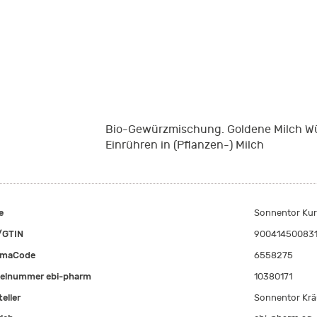
Bio-Gewürzmischung. Goldene Milch W
Einrühren in (Pflanzen-) Milch
e
Sonnentor Kur
/GTIN
900414500831
rmaCode
6558275
kelnummer ebi-pharm
10380171
eller
Sonnentor Kr