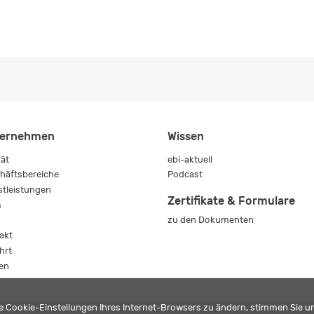
ernehmen
Wissen
rät
ebi-aktuell
häftsbereiche
Podcast
stleistungen
Zertifikate & Formulare
m
zu den Dokumenten
s
akt
hrt
en
die Cookie-Einstellungen Ihres Internet-Browsers zu ändern, stimmen Sie 