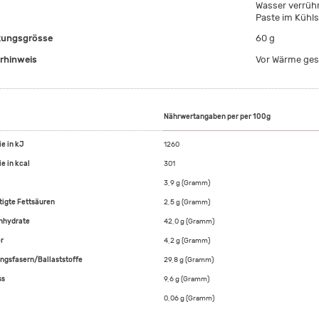
Wasser verrühr
Paste im Kühl
ungsgrösse
60 g
rhinweis
Vor Wärme ges
Nährwertangaben per per 100g
ie in kJ
1260
e in kcal
301
3,9 g (Gramm)
tigte Fettsäuren
2,5 g (Gramm)
nhydrate
42,0 g (Gramm)
r
4,2 g (Gramm)
ngsfasern/Ballaststoffe
29,8 g (Gramm)
ss
9,6 g (Gramm)
0,06 g (Gramm)