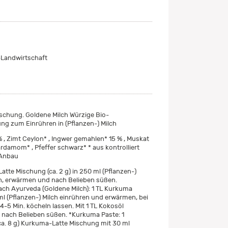
Landwirtschaft
chung. Goldene Milch Würzige Bio-
g zum Einrühren in (Pflanzen-) Milch
, Zimt Ceylon* , Ingwer gemahlen* 15 % , Muskat
rdamom* , Pfeffer schwarz* * aus kontrolliert
 Anbau
atte Mischung (ca. 2 g) in 250 ml (Pflanzen-)
n, erwärmen und nach Belieben süßen.
ch Ayurveda (Goldene Milch): 1 TL Kurkuma
ml (Pflanzen-) Milch einrühren und erwärmen, bei
 4-5 Min. köcheln lassen. Mit 1 TL Kokosöl
 nach Belieben süßen. *Kurkuma Paste: 1
ca. 8 g) Kurkuma-Latte Mischung mit 30 ml