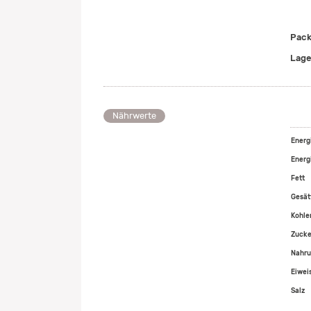
Pack
Lage
Nährwerte
Energ
Energi
Fett
Gesät
Kohle
Zucke
Nahru
Eiwei
Salz