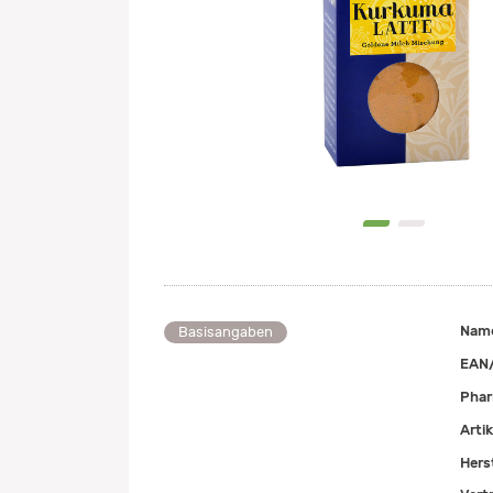
0
1
Nam
Basisangaben
EAN
Pha
Arti
Herst