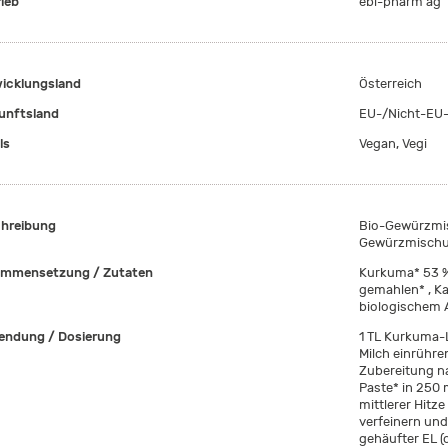
rieb
ebi-pharm ag
icklungsland
Österreich
unftsland
EU-/Nicht-EU-
ls
Vegan, Vegi
hreibung
Bio-Gewürzmis
Gewürzmischun
mmensetzung / Zutaten
Kurkuma* 53 % 
gemahlen* , Ka
biologischem
ndung / Dosierung
1 TL Kurkuma-L
Milch einrühre
Zubereitung na
Paste* in 250 
mittlerer Hitze
verfeinern und
gehäufter EL (