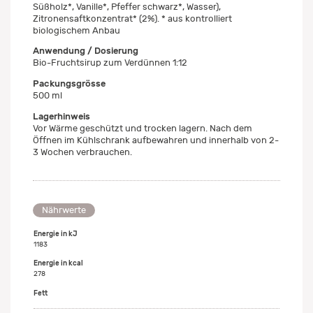
Süßholz*, Vanille*, Pfeffer schwarz*, Wasser),
Zitronensaftkonzentrat* (2%). * aus kontrolliert
biologischem Anbau
Anwendung / Dosierung
Bio-Fruchtsirup zum Verdünnen 1:12
Packungsgrösse
500 ml
Lagerhinweis
Vor Wärme geschützt und trocken lagern. Nach dem
Öffnen im Kühlschrank aufbewahren und innerhalb von 2-
3 Wochen verbrauchen.
Nährwerte
Energie in kJ
1183
Energie in kcal
278
Fett