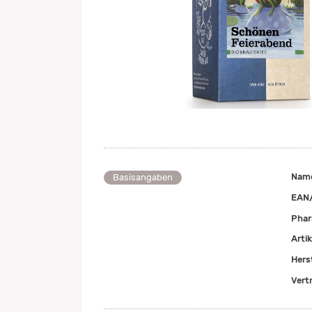
Nam
Basisangaben
EAN
Pha
Arti
Herst
Vert