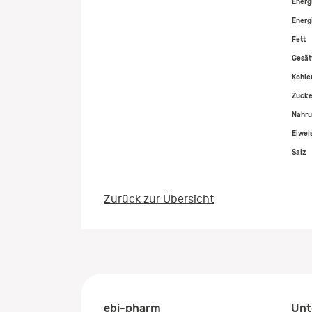
Energ
Energi
Fett
Gesät
Kohle
Zucke
Nahru
Eiwei
Salz
Zurück zur Übersicht
ebi-pharm
Unt