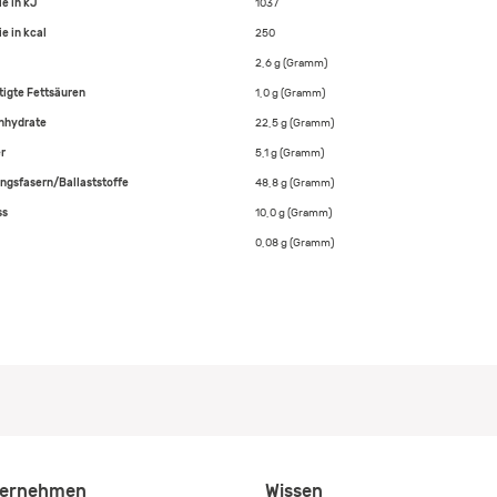
ie in kJ
1037
e in kcal
250
2,6 g (Gramm)
tigte Fettsäuren
1,0 g (Gramm)
nhydrate
22,5 g (Gramm)
r
5,1 g (Gramm)
ngsfasern/Ballaststoffe
48,8 g (Gramm)
ss
10,0 g (Gramm)
0,08 g (Gramm)
ernehmen
Wissen