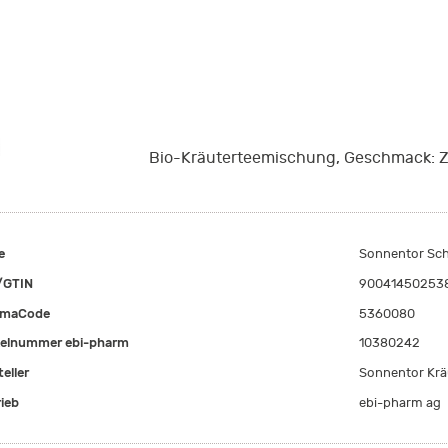
Bio-Kräuterteemischung, Geschmack: Zi
e
Sonnentor Sch
/GTIN
90041450253
rmaCode
5360080
kelnummer ebi-pharm
10380242
eller
Sonnentor Kr
rieb
ebi-pharm ag