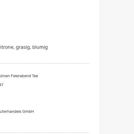
trone, grasig, blumig
önen Feierabend Tee
87
äuterhandels GmbH