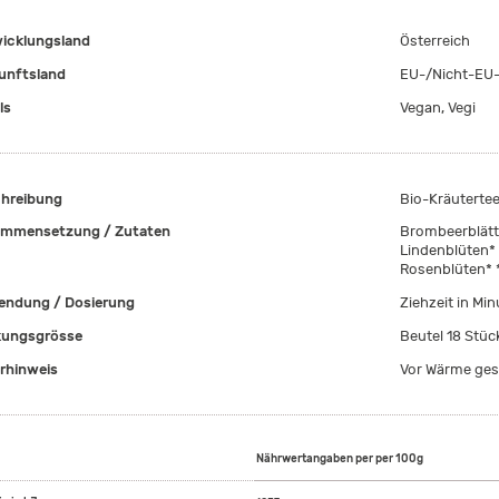
icklungsland
Österreich
unftsland
EU-/Nicht-EU-
ls
Vegan, Vegi
hreibung
Bio-Kräutertee
mmensetzung / Zutaten
Brombeerblätte
Lindenblüten* 
Rosenblüten* *
ndung / Dosierung
Ziehzeit in Mi
ungsgrösse
Beutel 18 Stüc
rhinweis
Vor Wärme ges
Nährwertangaben per per 100g