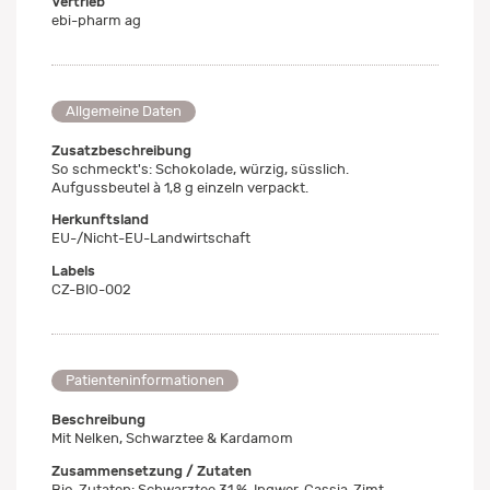
Vertrieb
ebi-pharm ag
Allgemeine Daten
Zusatzbeschreibung
So schmeckt's: Schokolade, würzig, süsslich.
Aufgussbeutel à 1,8 g einzeln verpackt.
Herkunftsland
EU-/Nicht-EU-Landwirtschaft
Labels
CZ-BIO-002
Patienteninformationen
Beschreibung
Mit Nelken, Schwarztee & Kardamom
Zusammensetzung / Zutaten
Bio-Zutaten: Schwarztee 31 %, Ingwer, Cassia-Zimt,