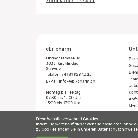
Zurück zur Übersicht
ebi-pharm
Unt
Lindachstrasse 8c
Port
3038
Kirchlindach
Gesc
Schweiz
Dien
Telefon:
+41 31 828 12 22
Tea
E-Mail:
info@ebi-pharm.ch
Job
Kont
Montag bis Freitag
07:30 bis 12:00 Uhr
Anfa
13:00 bis 17:00 Uhr
Medi
Diese Website verwendet Cookies.
Indem Sie weiter auf dieser Website navigieren, ohne 
Impressum
Datenschutz
© 2026 ebi-pharm ag
zu Cookies finden Sie in unseren
Datenschutzhinweis