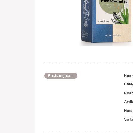
Nam
Basisangaben
EAN
Pha
Arti
Herst
Vert