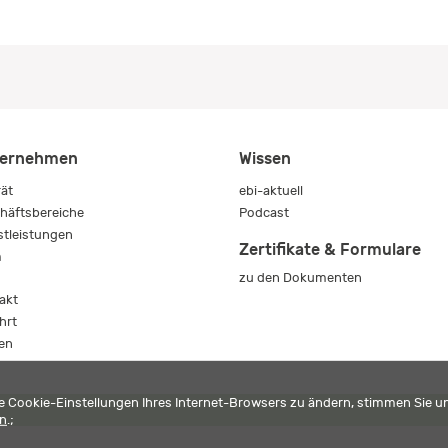
ernehmen
Wissen
rät
ebi-aktuell
häftsbereiche
Podcast
stleistungen
Zertifikate & Formulare
m
zu den Dokumenten
s
akt
hrt
en
die Cookie-Einstellungen Ihres Internet-Browsers zu ändern, stimmen Sie 
en
.;