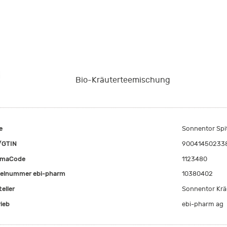
Bio-Kräuterteemischung
e
Sonnentor Spit
/GTIN
90041450233
rmaCode
1123480
kelnummer ebi-pharm
10380402
eller
Sonnentor Kr
rieb
ebi-pharm ag