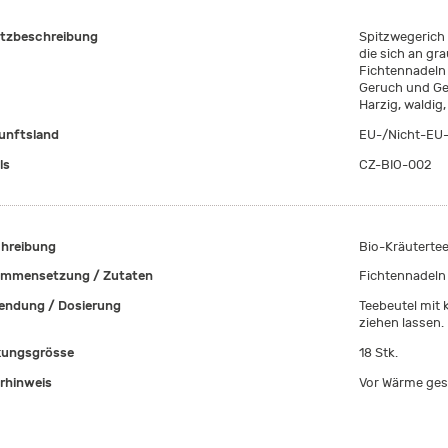
tzbeschreibung
Spitzwegerich i
die sich an gr
Fichtennadeln 
Geruch und Ge
Harzig, waldig
unftsland
EU-/Nicht-EU-
ls
CZ-BIO-002
hreibung
Bio-Kräuterte
mmensetzung / Zutaten
Fichtennadeln
ndung / Dosierung
Teebeutel mit
ziehen lassen.
ungsgrösse
18 Stk.
rhinweis
Vor Wärme ges