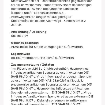
Nicht anwenden bei - Überempfindlichkeit gegenüber den
arzneilich wirksamen Bestandteilen, einem der sonstigen
Bestandteile, Thymian oder anderen Lamiaceen
(Lippenblütler) - Bronchialasthma u.a.
Atemwegserkrankungen mit ausgeprägter
Überempfindlichkeit der Atemwege - Kindern unter 2
Jahren
Anwendung / Dosierung
Nasenspray
Weiter zu beachten
Arzneimittel für Kinder unzugänglich aufbewahren.
Lagerhinweis
Bei Raumtemperatur (15-25°C) aufbewahren.
Zusammensetzung / Zutaten
1 ml Flüssigkeit (20 Sprühstösse) enthält: Haemophilus
influenzae antigenum Spengler ad usum externum D13
(HAB 58a) 0.167 g, Virus influenzae A antigenum Spengler
ad usum externum D13 (HAB 58a) 0.167 g, Klebsiella
pneumoniae antigenum Spengler ad usum externum D13
(HAB 58a) 0.167 g, Haemophilus influenzae antitoxinum
Spengler ad usum externum D13 (HAB 58b) 0.167 g, Virus
influenzae A antitoxinum Spengler ad usum externum D13
(HAB 58b) 0.167 g, Klebsiella pneumoniae antitoxinum
Spengler ad usum externum D13 (HAB 58b) 0.167 g,