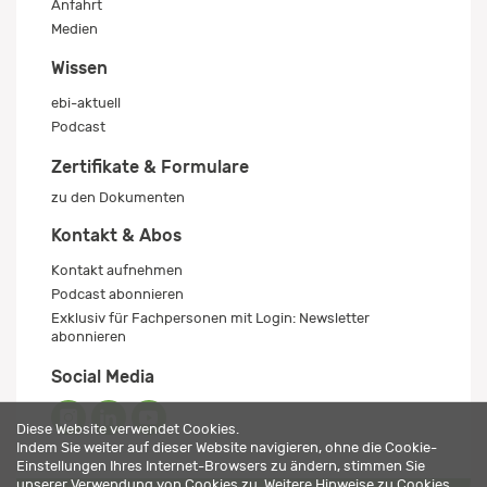
Anfahrt
Medien
Wissen
ebi-aktuell
Podcast
Zertifikate & Formulare
zu den Dokumenten
Kontakt & Abos
Kontakt aufnehmen
Podcast abonnieren
Exklusiv für Fachpersonen mit Login: Newsletter
abonnieren
Social Media
Diese Website verwendet Cookies.
Indem Sie weiter auf dieser Website navigieren, ohne die Cookie-
Einstellungen Ihres Internet-Browsers zu ändern, stimmen Sie
unserer Verwendung von Cookies zu. Weitere Hinweise zu Cookies