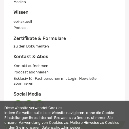
Medien
Wissen
ebi-aktuell
Podcast
Zertifikate & Formulare
zu den Dokumenten
Kontakt & Abos
Kontakt aufnehmen
Podcast abonnieren
Exklusiv für Fachpersonen mit Login: Newsletter
abonnieren
Social Media
Diese Website verwendet Cookies.
Indem Sie weiter auf dieser Website navigieren, ohne die Cookie-
Einstellungen Ihres Internet-Browsers zu ändern, stimmen Sie
unserer Verwendung von Cookies zu. Weitere Hinweise zu Cookies
Impressum
Datenschutz
© 2026 ebi-pharm ag
finden Sie in unseren
Datenschutzhinweisen
.;