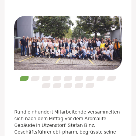
0
1
2
3
4
5
6
7
8
9
10
11
12
13
Rund einhundert Mitarbeitende versammelten
sich nach dem Mittag vor dem Aromalife-
Gebäude in Utzenstorf. Stefan Binz,
Geschäftsführer ebi-pharm, begrüsste seine